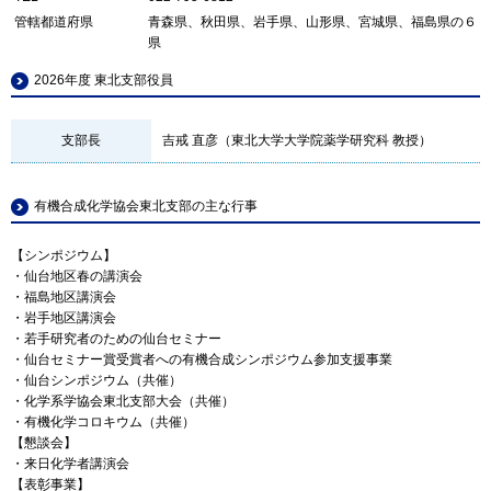
管轄都道府県
青森県、秋田県、岩手県、山形県、宮城県、福島県の６
県
2026年度 東北支部役員
支部長
吉戒 直彦（東北大学大学院薬学研究科 教授）
有機合成化学協会東北支部の主な行事
【シンポジウム】
・仙台地区春の講演会
・福島地区講演会
・岩手地区講演会
・若手研究者のための仙台セミナー
・仙台セミナー賞受賞者への有機合成シンポジウム参加支援事業
・仙台シンポジウム（共催）
・化学系学協会東北支部大会（共催）
・有機化学コロキウム（共催）
【懇談会】
・来日化学者講演会
【表彰事業】