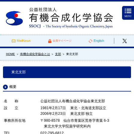
MENU
MailNews
English
会員マイページ
HOME
有機合成化学協会とは
支部
東北支部
>
>
>
東北支部
概要
名 称
公益社団法人有機合成化学協会東北支部
設 立
1981年2月17日 東北・北海道支部設立
2006年2月23日 東北支部 独立
事務所所在地
〒980-8578 仙台市青葉区荒巻字青葉 6-3
東北大学大学院薬学研究科内
TEL
022-795-6812