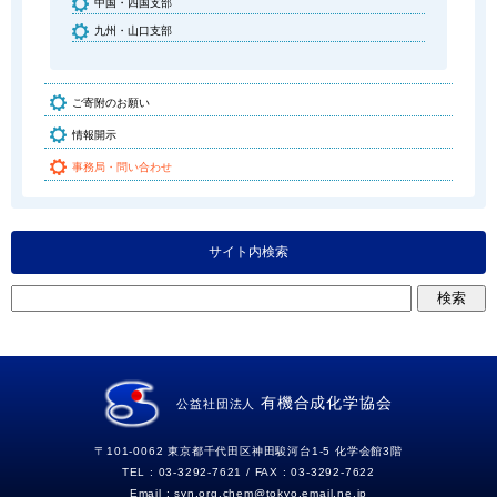
中国・四国支部
九州・山口支部
ご寄附のお願い
情報開示
事務局・問い合わせ
サイト内検索
有機合成化学協会
公益社団法人
〒101-0062 東京都千代田区神田駿河台1-5 化学会館3階
TEL : 03-3292-7621 / FAX : 03-3292-7622
Email :
syn.org.chem
tokyo.email.ne.jp