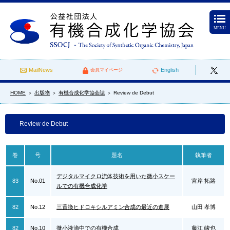
MENU
MailNews
English
会員マイページ
HOME
出版物
有機合成化学協会誌
Review de Debut
>
>
>
Review de Debut
巻
号
題名
執筆者
デジタルマイクロ流体技術を用いた微小スケー
83
No.01
宮岸 拓路
ルでの有機合成化学
82
No.12
三置換ヒドロキシルアミン合成の最近の進展
山田 孝博
82
No.10
微小液滴中での有機合成
藤江 峻也