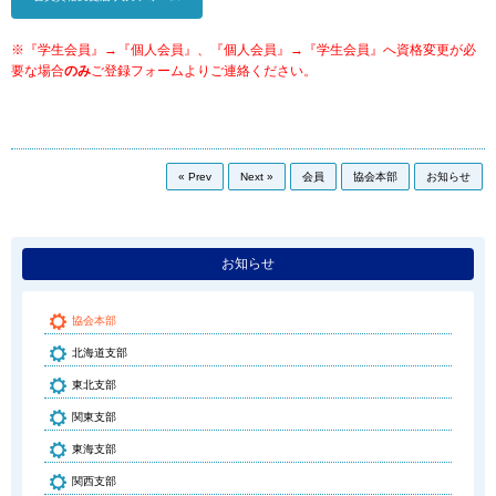
※『学生会員』→『個人会員』、『個人会員』→『学生会員』へ資格変更が必
要な場合
のみ
ご登録フォームよりご連絡ください。
« Prev
Next »
会員
協会本部
お知らせ
お知らせ
協会本部
北海道支部
東北支部
関東支部
東海支部
関西支部