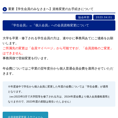
重要【学生会員のみなさまへ】資格変更のお手続きについて
協会本部
2023.04.01
『学生会員』→『個人会員』への会員資格変更について
大学を卒業・修了される学生会員の方は、速やかに事務局あてにご連絡をお願
いします。
ご所属先の変更は「会員マイページ」から可能ですが、「会員資格のご変更」
はできません。
事務局側で登録変更を行います。
年会費についてはご卒業の翌年度分から個人普通会員会費を適用させていただ
きます。
※年度途中で学生から個人会員に変更した年度の会費については「学生会費」が適用
となります。
（ex:2023年3月で大学院等を修了される方は、2024年度会費より個人会員価格適用と
なりますので、2023年度の差額は発生いたしません）
会員資格変更届 入力フォーム