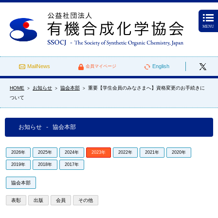
MENU
MailNews
English
会員マイページ
HOME
お知らせ
協会本部
重要【学生会員のみなさまへ】資格変更のお手続きに
>
>
>
ついて
お知らせ - 協会本部
2026年
2025年
2024年
2023年
2022年
2021年
2020年
2019年
2018年
2017年
協会本部
表彰
出版
会員
その他