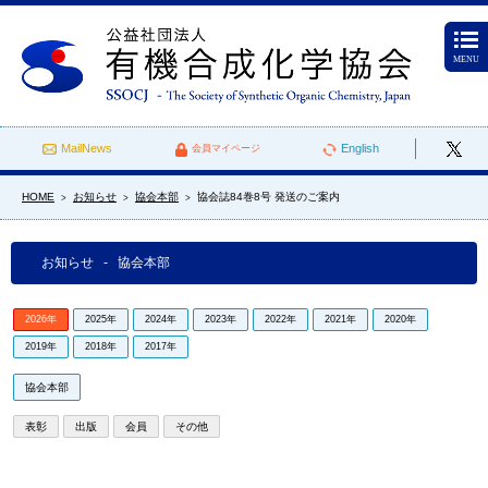
MENU
MailNews
English
会員マイページ
HOME
お知らせ
協会本部
協会誌84巻8号 発送のご案内
>
>
>
お知らせ - 協会本部
2026年
2025年
2024年
2023年
2022年
2021年
2020年
2019年
2018年
2017年
協会本部
表彰
出版
会員
その他