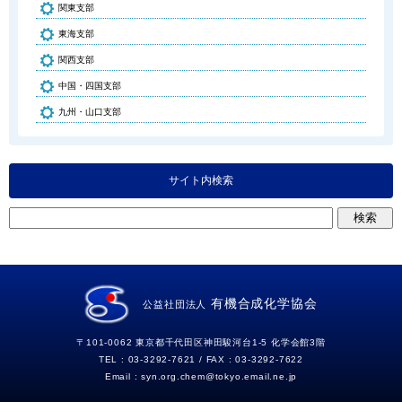
関東支部
東海支部
関西支部
中国・四国支部
九州・山口支部
サイト内検索
有機合成化学協会
公益社団法人
〒101-0062 東京都千代田区神田駿河台1-5 化学会館3階
TEL : 03-3292-7621 / FAX : 03-3292-7622
Email :
syn.org.chem
tokyo.email.ne.jp