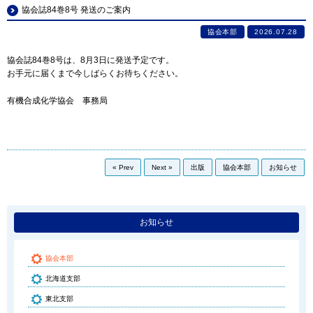
協会誌84巻8号 発送のご案内
協会本部
2026.07.28
協会誌84巻8号は、8月3日に発送予定です。
お手元に届くまで今しばらくお待ちください。
有機合成化学協会 事務局
« Prev
Next »
出版
協会本部
お知らせ
お知らせ
協会本部
北海道支部
東北支部