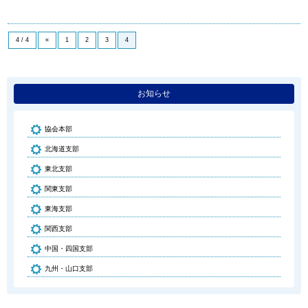
4 / 4
«
1
2
3
4
お知らせ
協会本部
北海道支部
東北支部
関東支部
東海支部
関西支部
中国・四国支部
九州・山口支部