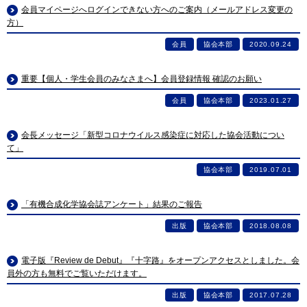
会員マイページへログインできない方へのご案内（メールアドレス変更の
方）
会員
協会本部
2020.09.24
重要【個人・学生会員のみなさまへ】会員登録情報 確認のお願い
会員
協会本部
2023.01.27
会長メッセージ「新型コロナウイルス感染症に対応した協会活動につい
て」
協会本部
2019.07.01
「有機合成化学協会誌アンケート」結果のご報告
出版
協会本部
2018.08.08
電子版『Review de Debut』『十字路』をオープンアクセスとしました。会
員外の方も無料でご覧いただけます。
出版
協会本部
2017.07.28