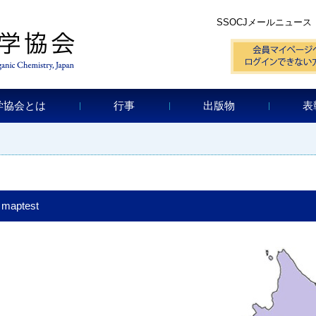
SSOCJメールニュース
学協会とは
行事
出版物
表
maptest