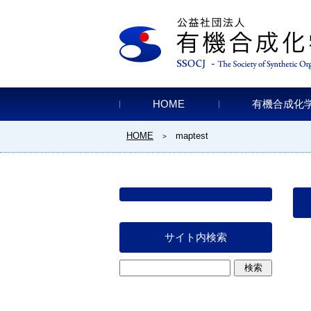
HOME
有機合成化
HOME
maptest
>
サイト内検索