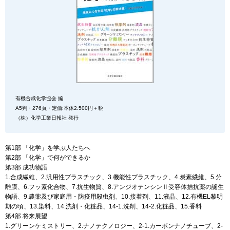
有機合成化学協会 編
A5判・276頁・定価:本体2.500円＋税
（株）化学工業日報社 発行
第1部 「化学」を学ぶ人たちへ
第2部 「化学」で何ができるか
第3部 成功物語
1.合成繊維、2.汎用性プラスチック、3.機能性プラスチック、4.炭素繊維、5.分
離膜、6.フッ素化合物、7.抗生物質、8.アンジオテンシンⅡ受容体拮抗薬の誕生
物語、9.農薬及び家庭用・防疫用殺虫剤、10.接着剤、11.液晶、12.有機EL黎明
期の頃、13.染料、14.洗剤・化粧品、14-1.洗剤、14-2.化粧品、15.香料
第4部 将来展望
1.グリーンケミストリー、2.ナノテクノロジー、2-1.カーボンナノチューブ、2-