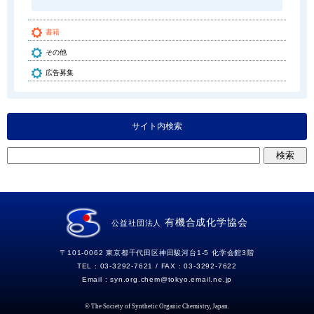
書籍
その他
広告募集
サイト内検索
有機合成化学協会
公益社団法人
〒101-0062 東京都千代田区神田駿河台1-5 化学会館3階
TEL : 03-3292-7621 / FAX : 03-3292-7622
Email :
syn.org.chem
tokyo.email.ne.jp
© The Society of Synthetic Organic Chemistry, Japan.