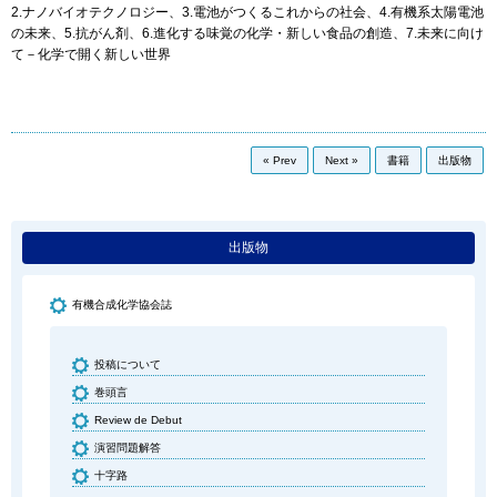
2.ナノバイオテクノロジー、3.電池がつくるこれからの社会、4.有機系太陽電池
の未来、5.抗がん剤、6.進化する味覚の化学・新しい食品の創造、7.未来に向け
て－化学で開く新しい世界
« Prev
Next »
書籍
出版物
出版物
有機合成化学協会誌
投稿について
巻頭言
Review de Debut
演習問題解答
十字路