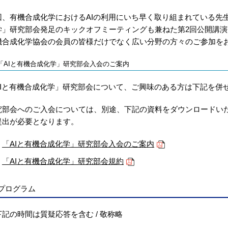
回、有機合成化学におけるAIの利用にいち早く取り組まれている先
学」研究部会発足のキックオフミーティングも兼ねた第2回公開講
機合成化学協会の会員の皆様だけでなく広い分野の方々のご参加を
「AIと有機合成化学」研究部会入会のご案内
AIと有機合成化学」研究部会について、ご興味のある方は下記を併
究部会へのご入会については、別途、下記の資料をダウンロードい
提出が必要となります。
「AIと有機合成化学」研究部会入会のご案内
「AIと有機合成化学」研究部会規約
プログラム
下記の時間は質疑応答を含む / 敬称略