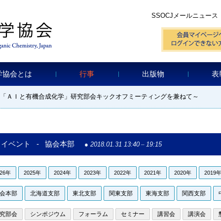
SSOCJメールニュース
学協会とは
行事
出版物
表
～「ＡＩと有機合成化学」研究部会キックオフミーティングを兼ねて～
イベント - 協会本部
2018.01.31 13:40
–
19:15
026年
2025年
2024年
2023年
2022年
2021年
2020年
2019
会本部
北海道支部
東北支部
関東支部
東海支部
関西支部
究部会
シンポジウム
フォーラム
セミナー
講習会
講演会