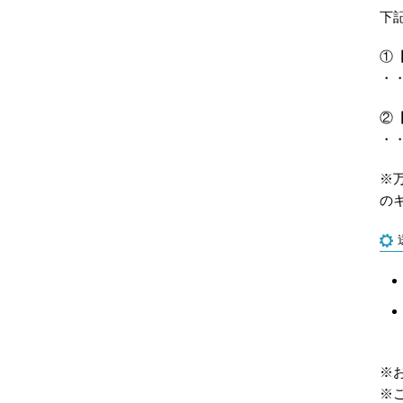
下
①
・
②
・
※
の
※
※