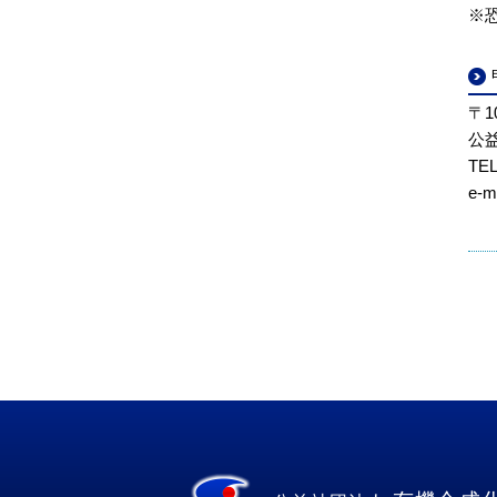
※
〒1
公
TEL
e-ma