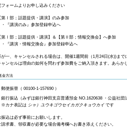
記フォームよりお申し込みください
【第Ⅰ部；話題提供・講演】のみ参加
・・『講演のみ』参加登録申込へ
【第Ⅰ部；話題提供・講演】＆【第Ⅱ部；情報交換会】へ参加
・・『講演・情報交換会』参加登録申込へ
万が一、キャンセルされる場合は、開催1週間前（1月24日(水))ま
キャンセルは理由の如何を問わず参加費をご納入頂きます。あらか
送金方法
郵便振替（ 00100-1-157690 ）
銀行振込（みずほ銀行神田支店普通預金 NO.1620638 ・公益
※カナ表記は
シャ）ユウキゴウセイカガクキョウカイ
です
お振込は必ず事前にお願いします。
ご請求書、領収書が必要な場合備考欄へお書き添えください。