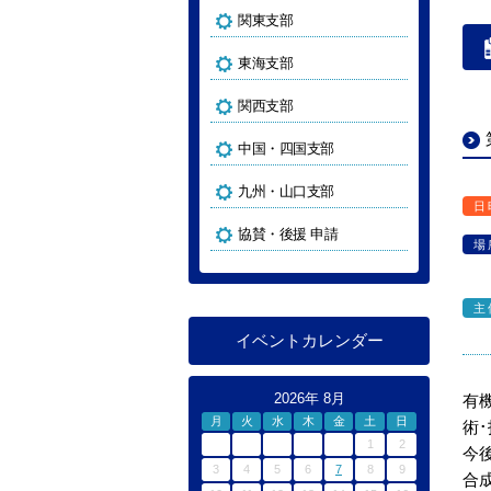
関東支部
東海支部
関西支部
中国・四国支部
九州・山口支部
日
協賛・後援 申請
場
主
イベントカレンダー
2026年 8月
有
月
火
水
木
金
土
日
術
1
2
今
3
4
5
6
7
8
9
合