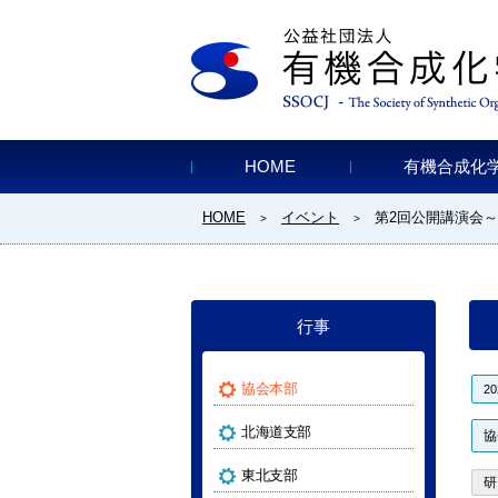
HOME
有機合成化
HOME
イベント
第2回公開講演会
>
>
行事
協会本部
2
北海道支部
協
東北支部
研