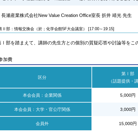
長瀬産業株式会社New Value Creation Office室長 折井 靖光 先生
第Ⅱ部：情報交換会（於；化学会館5F大会議室） [17:00～19:15]
第Ⅰ部を踏まえて、講師の先生方との個別の質疑応答や討論等をこ
参加費
第Ⅰ部
区分
（話題提供・
本会会員：企業関係
5,000円
本会会員：大学・官公庁関係
3,000円
会員外
15,000円