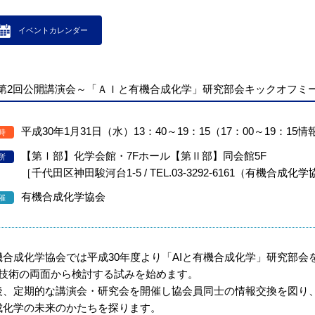
イベントカレンダー
第2回公開講演会～「ＡＩと有機合成化学」研究部会キックオフミ
平成30年1月31日（水）13：40～19：15（17：00～19：15
時
【第Ⅰ部】化学会館・7Fホール【第Ⅱ部】同会館5F
所
［千代田区神田駿河台1-5 / TEL.03-3292-6161（有機合成
有機合成化学協会
催
機合成化学協会では平成30年度より「AIと有機合成化学」研究部会
･技術の両面から検討する試みを始めます。
後、定期的な講演会・研究会を開催し協会員同士の情報交換を図り
成化学の未来のかたちを探ります。