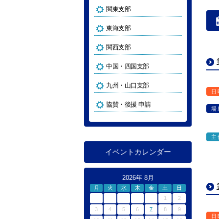
関東支部
東海支部
関西支部
中国・四国支部
九州・山口支部
日
協賛・後援 申請
場
主
イベントカレンダー
2026年 8月
月
火
水
木
金
土
日
1
2
3
4
5
6
7
8
9
日