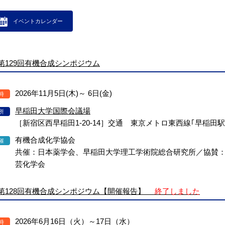
イベントカレンダー
第129回有機合成シンポジウム
2026年11月5日(木)～ 6日(金)
時
早稲田大学国際会議場
所
［新宿区西早稲田1-20-14］交通 東京メトロ東西線｢早稲田駅
有機合成化学協会
催
共催：日本薬学会、早稲田大学理工学術院総合研究所／協賛
芸化学会
第128回有機合成シンポジウム【開催報告】
終了しました
2026年6月16日（火）～17日（水）
時