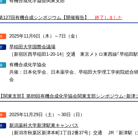
有機合成化学協会関東支部
催
第127回有機合成シンポジウム【開催報告】
終了しました
2025年11月6日（木）～7日（金）
時
早稲田大学国際会議場
所
［新宿区西早稲田1-20-14］交通 東京メトロ東西線｢早稲田駅
有機合成化学協会
催
共催：日本化学会、日本薬学会、早稲田大学理工学術院総合
会
【関東支部】第89回有機合成化学協会関東支部シンポジウム−新津
2025年11月29日（土）～30日（日）
時
新潟薬科大学新津駅東キャンパス
所
［新潟市秋葉区新津本町1丁目2番37号］交通 JR「新津駅