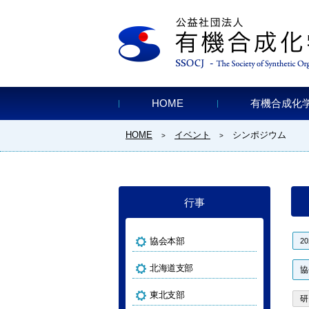
HOME
有機合成化
HOME
イベント
シンポジウム
>
>
行事
協会本部
2
北海道支部
協
東北支部
研