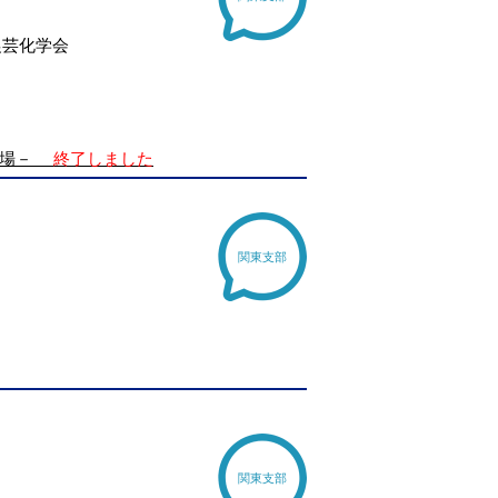
農芸化学会
の場－
終了しました
関東支部
関東支部