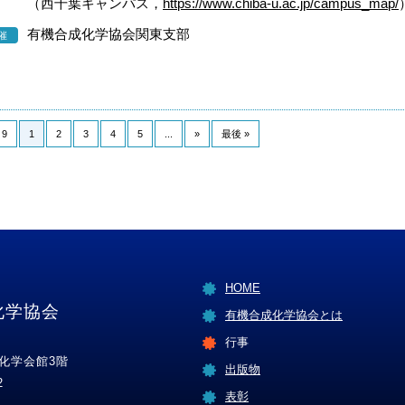
（西千葉キャンパス，
https://www.chiba-u.ac.jp/campus_map/
有機合成化学協会関東支部
催
 9
1
2
3
4
5
...
»
最後 »
HOME
化学協会
有機合成化学協会とは
行事
 化学会館3階
出版物
2
表彰