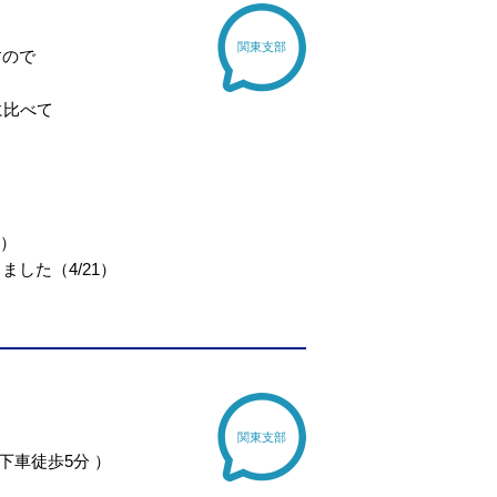
関東支部
すので
に比べて
6）
した（4/21）
関東支部
下車徒歩5分 ）