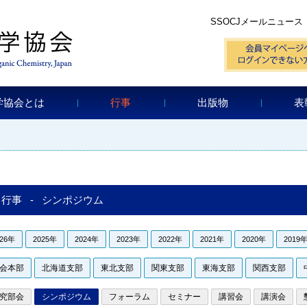
SSOCJメールニュース
学協会とは
行事
出版物
表
行事 - シンポジウム
026年
2025年
2024年
2023年
2022年
2021年
2020年
2019
会本部
北海道支部
東北支部
関東支部
東海支部
関西支部
究部会
シンポジウム
フォーラム
セミナー
講習会
講演会