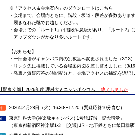
※「アクセス＆会場案内」のダウンロードは
こちら
・会場まで、会場内ともに、階段・坂道・段差が多数ありま
履きなれた靴でお越しください。
・会場までの「ルート1」は階段や急坂があり、「ルート2」
アップダウンがかなり多いルートです。
【お知らせ】
・一部会場がキャンパス内の別教室へ変更されました（3/13）
・リンク先に掲載している会場案内図を差し替えました（3/1
・発表と質疑応答の時間配分と、会場アクセスの補記を追記しま
【関東支部】2026年度 理科大ミニシンポジウム
終了しました
2026年4月28日（火）16:30〜17:20（質疑応答10分含む）
時
東京理科大学(神楽坂キャンパス) 1号館17階「記念講堂」
所
（東京都新宿区神楽坂1-3 [交通] JR・地下鉄ともに飯田橋駅