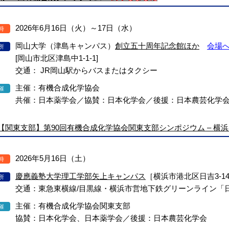
2026年6月16日（火）～17日（水）
時
岡山大学（津島キャンパス）
創立五十周年記念館ほか
会場
所
[岡山市北区津島中1-1-1]
交通： JR岡山駅からバスまたはタクシー
主催：有機合成化学協会
催
共催：日本薬学会／協賛：日本化学会／後援：日本農芸化学
【関東支部】第90回有機合成化学協会関東支部シンポジウム – 横浜
2026年5月16日（土）
時
慶應義塾大学理工学部矢上キャンパス
［横浜市港北区日吉3-14
所
交通：東急東横線/目黒線・横浜市営地下鉄グリーンライン「日
主催：有機合成化学協会関東支部
催
協賛：日本化学会、日本薬学会／後援：日本農芸化学会