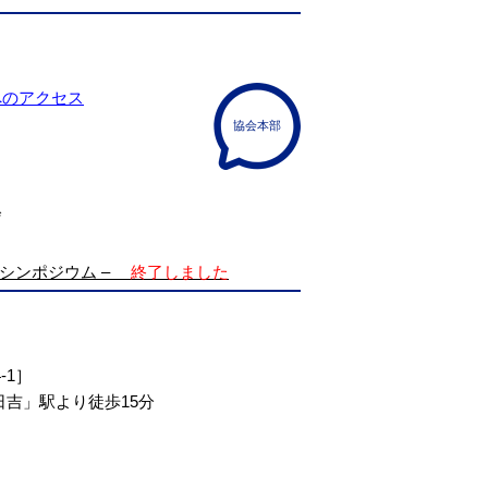
へのアクセス
協会本部
会
シンポジウム –
終了しました
-1］
吉」駅より徒歩15分