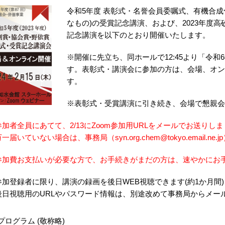
令和5年度 表彰式・名誉会員委嘱式、有機合成
なもの)の受賞記念講演、および、2023年度
記念講演を以下のとおり開催いたします。
※開催に先立ち、同ホールで12:45より「令和
す。表彰式・講演会に参加の方は、会場、オン
す。
※表彰式・受賞講演に引き続き、会場で懇親会
参加者全員にあてて、2/13にZoom参加用URLをメールでお送りし
届いていない場合は、事務局（syn.org.chem@tokyo.email.n
参加費お支払いが必要な方で、お手続きがまだの方は、速やかにお手
参加登録者に限り、講演の録画を後日WEB視聴できます(約1か月間)
後日視聴用のURLやパスワード情報は、別途改めて事務局からメー
プログラム (敬称略)