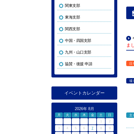
関東支部
東海支部
関西支部
中国・四国支部
ま
九州・山口支部
協賛・後援 申請
日
場
イベントカレンダー
2026年 8月
月
火
水
木
金
土
日
主
1
2
3
4
5
6
7
8
9