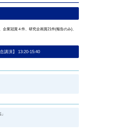
、企業冠賞４件、研究企画賞21件(報告のみ)、
 13:20-15:40
拓」