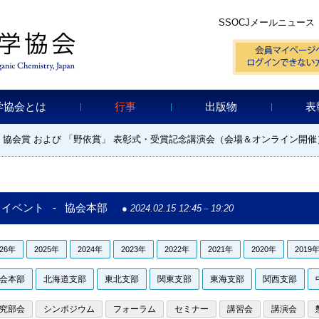
SSOCJメールニュース
学協会とは
行事
出版物
表
・協会賞 および 「野依賞」 表彰式・受賞記念講演会（会場＆オンライン開催
イベント - 協会本部
2024.02.15 12:45
–
19:20
026年
2025年
2024年
2023年
2022年
2021年
2020年
2019
会本部
北海道支部
東北支部
関東支部
東海支部
関西支部
究部会
シンポジウム
フォーラム
セミナー
講習会
講演会