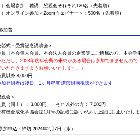
１）会場参加：聴講、懇親会それぞれ120名（先着順）
２）オンライン参加＜Zoomウェビナー＞：500名（先着順）
参加費
表彰式・受賞記念講演会＞
会員（本会個人会員、本会法人会員の企業等にご所属の方、本会学
※ただし、2023年度年会費の未納がある場合は参加できませんの
でいただきますようお願いいたします。）
員以外 8,000円
参加登録者は後日、1ヶ月程度 講演録画視聴ができます
懇親会＞
員（同上）： 3,000円、 それ以外の方： 7,000円
※有機合成化学協会誌1月号の記載に誤りがあり上記に訂正いたし
参加申込：締切 2024年2月7日（水）