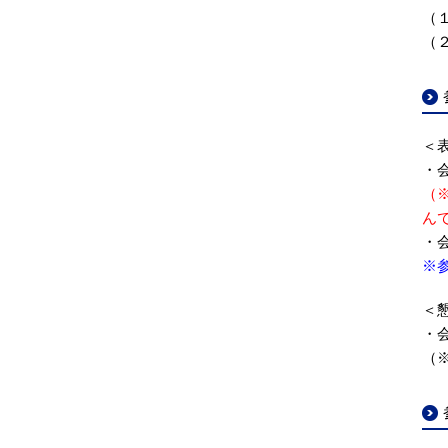
（
（
＜
・
（
ん
・会
※
＜
・会
（