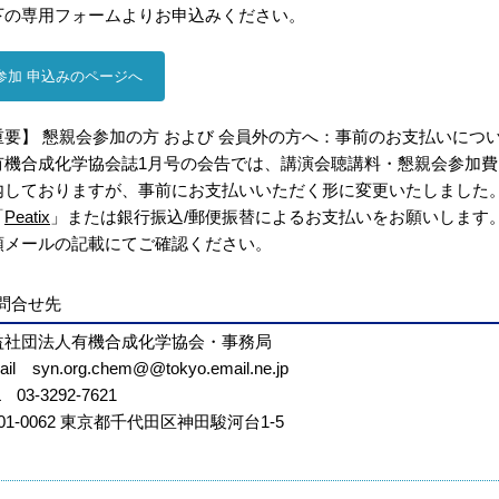
下の専用フォームよりお申込みください。
参加 申込みのページへ
重要】 懇親会参加の方 および 会員外の方へ：事前のお支払いにつ
機合成化学協会誌1月号の会告では、講演会聴講料・懇親会参加費
内しておりますが、事前にお支払いいただく形に変更いたしました
「
Peatix
」または銀行振込/郵便振替によるお支払いをお願いします
領メールの記載にてご確認ください。
問合せ先
益社団法人有機合成化学協会・事務局
mail
syn.org.chem
@tokyo.email.ne.jp
 03-3292-7621
01-0062 東京都千代田区神田駿河台1-5