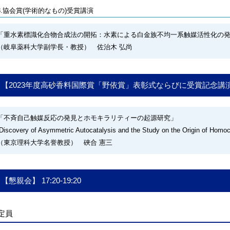
3.協会賞(学術的なもの)受賞講演
「重水素標識化合物合成法の開拓：水素による白金族不均一系触媒活性化の
（岐阜薬科大学副学長・教授） 佐治木 弘尚
【2023年度高砂香料国際賞「野依賞」表彰式ならびに受賞記念講演】 15
「不斉自己触媒反応の発見とホモキラリティーの起源研究」
Discovery of Asymmetric Autocatalysis and the Study on the Origin of Homoch
（東京理科大学名誉教授） 硤合 憲三
【懇親会】 17:20-19:20
定員