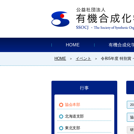
HOME
有機合成化
HOME
イベント
令和5年度 特別賞
>
>
行事
協会本部
2
北海道支部
協
東北支部
研