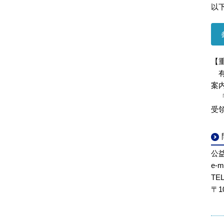
以
【
有
案
受
公
e-
TEL
〒1