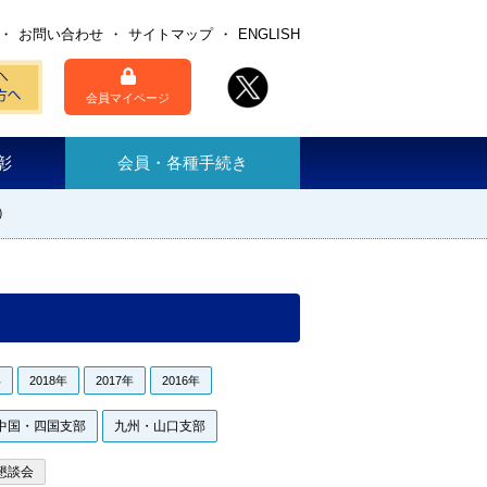
お問い合わせ
サイトマップ
ENGLISH
会員マイページ
彰
会員・各種手続き
）
年
2018年
2017年
2016年
中国・四国支部
九州・山口支部
懇談会