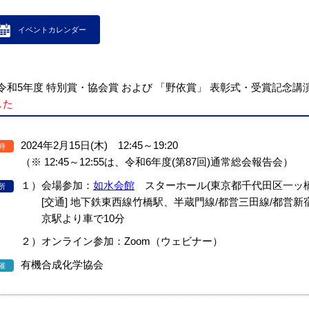
イベントカレンダー
令和5年度 特別賞・協会賞 および 「野依賞」 表彰式・受賞記念
した
2024年2月15日(木) 12:45～19:20
時
（※ 12:45～12:55は、令和6年度(第87回)通常総会報告会）
１）会場参加：
如水会館
スターホール(東京都千代田区一ッ橋2-
所
[交通] 地下鉄東西線竹橋駅、半蔵門線/都営三田線/都営
京駅より車で10分
２）オンライン参加：Zoom（ウェビナー）
有機合成化学協会
催