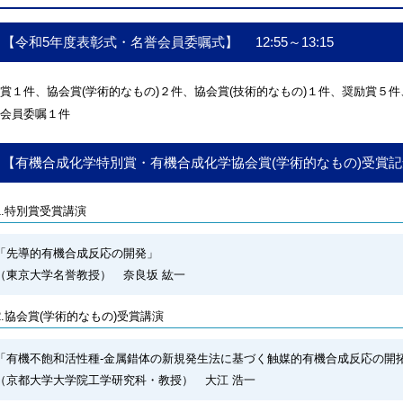
【令和5年度表彰式・名誉会員委嘱式】 12:55～13:15
賞１件、協会賞(学術的なもの)２件、協会賞(技術的なもの)１件、奨励賞５件
会員委嘱１件
【有機合成化学特別賞・有機合成化学協会賞(学術的なもの)受賞記念講演】
1.特別賞受賞講演
「先導的有機合成反応の開発」
（東京大学名誉教授） 奈良坂 紘一
2.協会賞(学術的なもの)受賞講演
「有機不飽和活性種-金属錯体の新規発生法に基づく触媒的有機合成反応の開
（京都大学大学院工学研究科・教授） 大江 浩一