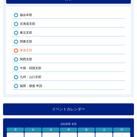
協会本部
北海道支部
東北支部
関東支部
東海支部
関西支部
中国・四国支部
九州・山口支部
協賛・後援 申請
イベントカレンダー
2026年 8月
月
火
水
木
金
土
日
1
2