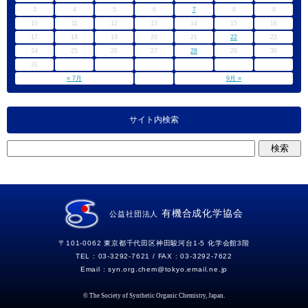
3
4
5
6
7
8
9
10
11
12
13
14
15
16
17
18
19
20
21
22
23
24
25
26
27
28
29
30
31
« 7月
9月 »
サイト内検索
有機合成化学協会
公益社団法人
〒101-0062 東京都千代田区神田駿河台1-5 化学会館3階
TEL : 03-3292-7621 / FAX : 03-3292-7622
Email :
syn.org.chem
tokyo.email.ne.jp
© The Society of Synthetic Organic Chemistry, Japan.