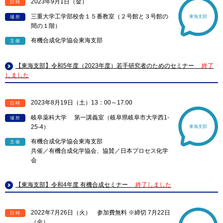
2023年9月1日（金）
日時
三重大学工学部校舎１５番教室（２号館と３号館の
東海支部
場所
間の１階）
有機合成化学協会東海支部
主催
【東海支部】令和5年度（2023年度）若手研究者のためのセミナー
終了
しました
2023年8月19日（土）13：00～17:00
日時
岐阜薬科大学 第一講義室（岐阜県岐阜市大学西1-
場所
25-4）
東海支部
有機合成化学協会東海支部
主催
共催／有機合成化学協会、協賛／日本プロセス化学
会
【東海支部】令和4年度 有機合成セミナー
終了しました
2022年7月26日（火） 参加費無料 ※締切 7月22日
日時
（金）