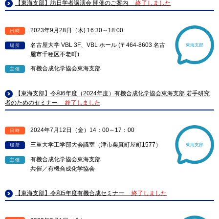
【東海支部】訪日学者講演会 開催のご案内
終了しました
2023年9月28日（木) 16:30～18:00
日時
名古屋大学 VBL 3F、VBL ホール (〒464-8603 名古
東海支部
場所
屋市千種区不老町)
有機合成化学協会東海支部
主催
【東海支部】令和6年度（2024年度）有機合成化学協会東海支部 若手研究
者のためのセミナー
終了しました
2024年7月12日（金）14：00～17：00
日時
三重大学工学部大会議室（津市栗真町屋町1577）
東海支部
場所
有機合成化学協会東海支部
主催
共催／有機合成化学協会
【東海支部】令和5年度有機合成セミナー
終了しました