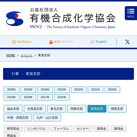
MENU
MailNews
English
会員マイページ
HOME
イベント
東海支部
>
>
行事 - 東海支部
2026年
2025年
2024年
2023年
2022年
2021年
2020年
2019年
2018年
2017年
2016年
協会本部
北海道支部
東北支部
関東支部
東海支部
関西支部
中国・四国支部
九州・山口支部
研究部会
シンポジウム
フォーラム
セミナー
講習会
講演会
懇談会