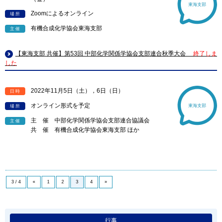
東海支部
Zoomによるオンライン
場所
有機合成化学協会東海支部
主催
【東海支部 共催】第53回 中部化学関係学協会支部連合秋季大会
終了しま
した
2022年11月5日（土），6日（日）
日時
オンライン形式を予定
東海支部
場所
主 催 中部化学関係学協会支部連合協議会
主催
共 催 有機合成化学協会東海支部 ほか
3 / 4
«
1
2
3
4
»
行事