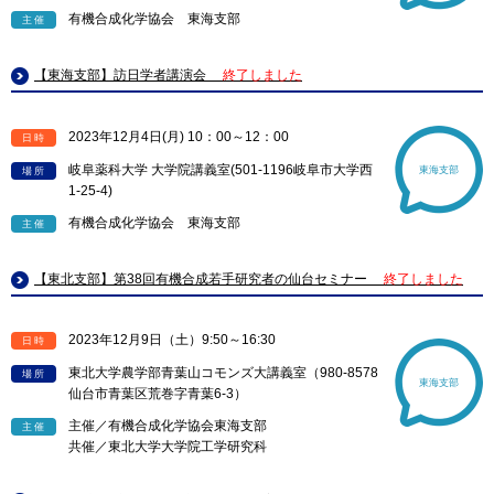
有機合成化学協会 東海支部
主催
【東海支部】訪日学者講演会
終了しました
2023年12月4日(月) 10：00～12：00
日時
岐阜薬科大学 大学院講義室(501-1196岐阜市大学西
東海支部
場所
1-25-4)
有機合成化学協会 東海支部
主催
【東北支部】第38回有機合成若手研究者の仙台セミナー
終了しました
2023年12月9日（土）9:50～16:30
日時
東北大学農学部青葉山コモンズ大講義室（980-8578
場所
東海支部
仙台市青葉区荒巻字青葉6-3）
主催／有機合成化学協会東海支部
主催
共催／東北大学大学院工学研究科