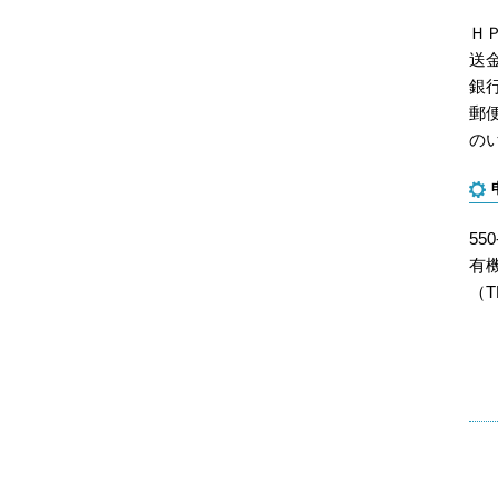
ＨＰ
送
銀
郵便
の
55
有
（TE