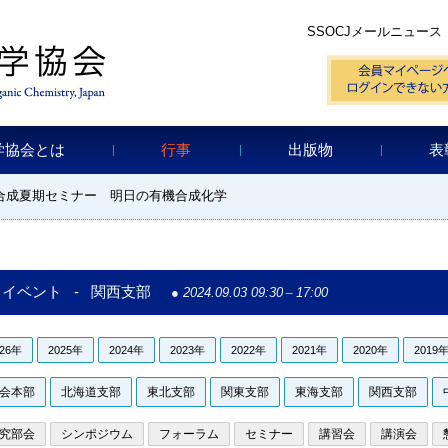
SSOCJメールニュース
学協会とは
行事
出版物
表
合成夏期セミナー 明日の有機合成化学
イベント - 関西支部
2024.09.03 09:30
–
17:00
026年
2025年
2024年
2023年
2022年
2021年
2020年
2019
会本部
北海道支部
東北支部
関東支部
東海支部
関西支部
究部会
シンポジウム
フォーラム
セミナー
講習会
講演会