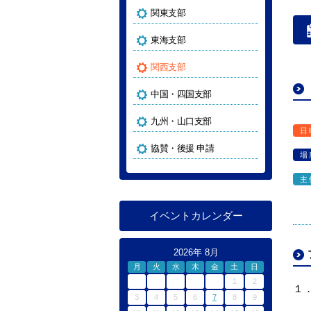
関東支部
東海支部
関西支部
中国・四国支部
九州・山口支部
日
協賛・後援 申請
場
主
イベントカレンダー
2026年 8月
月
火
水
木
金
土
日
1
2
１
3
4
5
6
7
8
9