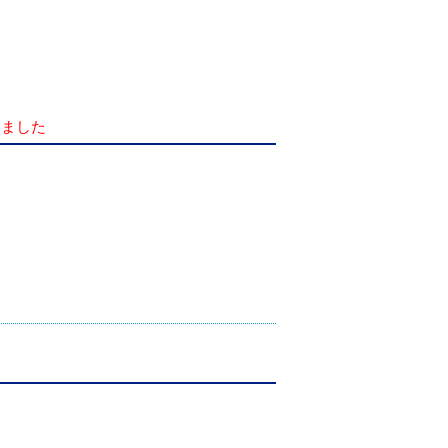
ました
）