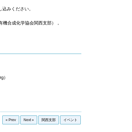
し込みください。
法人有機合成化学協会関西支部），
org）
« Prev
Next »
関西支部
イベント