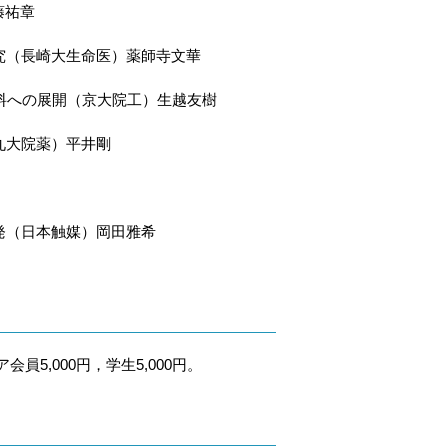
藤祐章
究（長崎大生命医）薬師寺文華
料への展開（京大院工）生越友樹
九大院薬）平井剛
発（日本触媒）岡田雅希
会員5,000円，学生5,000円。