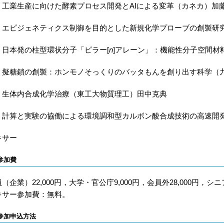
．工業生産に向けた酵素プロセス開発とAIによる変革（カネカ）加
．エピジェネティクス制御を目的とした新規化学プローブの創製研
．日本発の柱型環状分子「ピラー[
n
]アレーン」：機能性分子空間材
．擬糖鎖の創製：ホンモノそっくりのバッタもんを創り出す科学（
．生体内合成化学治療（東工大物質理工）田中克典
．計算と実験の協働による環境調和型カルボン酸合成技術の高速開
キサー
参加費
（企業）22,000円，大学・官公庁9,000円，会員外28,000円，シニア
キサー参加費：無料。
参加申込方法