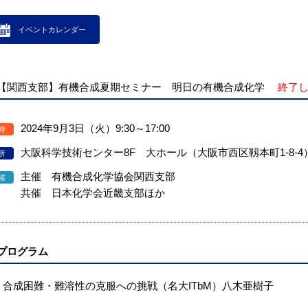
イベントカレンダー
【関西支部】有機合成夏期セミナー 明日の有機合成化学
終了し
2024年9月3日（火）9:30～17:00
時
大阪科学技術センター8F 大ホール（大阪市西区靱本町1-8-4
所
主催 有機合成化学協会関西支部
催
共催 日本化学会近畿支部ほか
プログラム
．合成困難・難溶性の克服への挑戦（名大ITbM）八木亜樹子