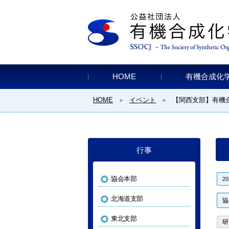
HOME
有機合成化
HOME
イベント
【関西支部】有機
>
>
行事
協会本部
2
北海道支部
協
東北支部
研