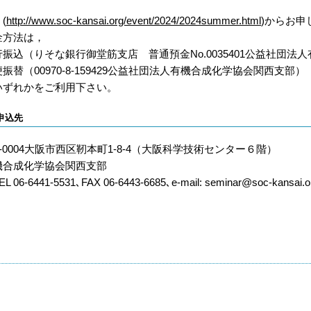
(
http://www.soc-kansai.org/event/2024/2024summer.html
)からお申
金方法は，
行振込（りそな銀行御堂筋支店 普通預金No.0035401公益社団
振替（00970-8-159429公益社団法人有機合成化学協会関西支部）
いずれかをご利用下さい。
申込先
0-0004大阪市西区靭本町1-8-4（大阪科学技術センター６階）
機合成化学協会関西支部
L 06-6441-5531､FAX 06-6443-6685､e-mail: seminar@soc-kansai.