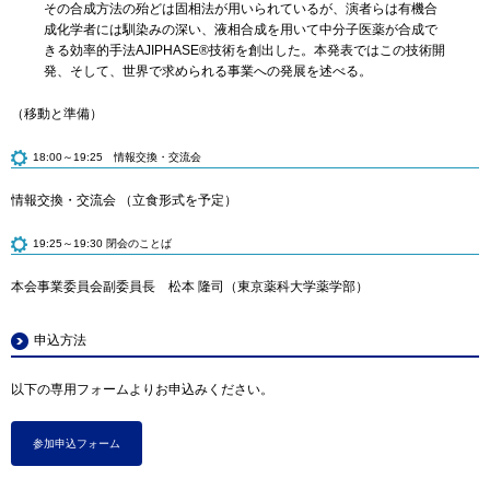
その合成方法の殆どは固相法が用いられているが、演者らは有機合
成化学者には馴染みの深い、液相合成を用いて中分子医薬が合成で
きる効率的手法AJIPHASE®技術を創出した。本発表ではこの技術開
発、そして、世界で求められる事業への発展を述べる。
（移動と準備）
18:00～19:25 情報交換・交流会
情報交換・交流会 （立食形式を予定）
19:25～19:30 閉会のことば
本会事業委員会副委員長 松本 隆司（東京薬科大学薬学部）
申込方法
以下の専用フォームよりお申込みください。
参加申込フォーム