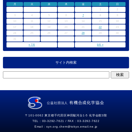
月
火
水
木
金
土
日
1
2
3
4
5
6
7
8
9
10
11
12
13
14
15
16
17
18
19
20
21
22
23
24
25
26
27
28
29
30
31
« 7月
9月 »
サイト内検索
有機合成化学協会
公益社団法人
〒101-0062 東京都千代田区神田駿河台1-5 化学会館3階
TEL : 03-3292-7621 / FAX : 03-3292-7622
Email :
syn.org.chem
tokyo.email.ne.jp