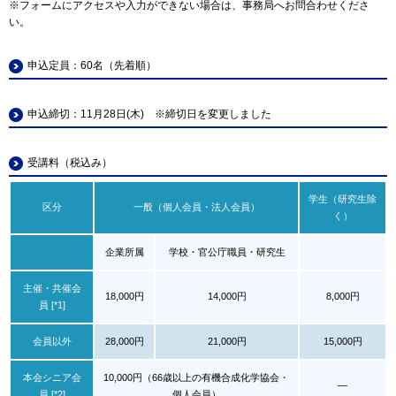
※フォームにアクセスや入力ができない場合は、事務局へお問合わせくださ
い。
申込定員：60名（先着順）
申込締切：11月28日(木) ※締切日を変更しました
受講料（税込み）
学生（研究生除
区分
一般（個人会員・法人会員）
く）
企業所属
学校・官公庁職員・研究生
主催・共催会
18,000円
14,000円
8,000円
員 [*1]
会員以外
28,000円
21,000円
15,000円
本会シニア会
10,000円（66歳以上の有機合成化学協会・
—
員 [*2]
個人会員）