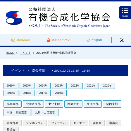
MENU
MailNews
English
会員マイページ
HOME
イベント
2024年度 有機合成化学講習会
>
>
イベント - 協会本部
2024.12.05 13:30
–
19:30
2026年
2025年
2024年
2023年
2022年
2021年
2020年
2019年
2018年
2017年
2016年
協会本部
北海道支部
東北支部
関東支部
東海支部
関西支部
中国・四国支部
九州・山口支部
研究部会
シンポジウム
フォーラム
セミナー
講習会
講演会
懇談会