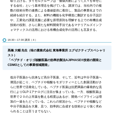
取り上げる。ダイセルグループは「価値共創によって人々を幸せに
する会社」という基本理念を掲げている。講演では、当社内での複
数の技術分野の連携による価値提供に着目し、製品の事業化までの
経緯を紹介する。また、材料の機能を化学構造に翻訳する分子設計
や、工業化の課題克服に必要な原理原則を理解する上での有機合成
技術の役割、さらに新たな材料開発手法であるマテリアルズインフ
ォマティクスの活用における有機合成化学の活用にも言及する。
16:30～17:30 講演（４）
髙橋 大輔 先生（味の素株式会社 東海事業所 エグゼクティブスペシャリ
スト）
「ペプチド・オリゴ核酸医薬の効率的製法AJIPHASE®技術の開発と
CDMOとしての事業領域開発」
低分子医薬から抗体など高分子医薬、そして、近年は中分子医薬へ
潮流が起こり、ペプチドや核酸をモダリティーとした創薬活動がさ
らに世界で活発化している。ペプチド医薬は抗肥満薬の爆発的な流
行によりGLP-1アナログに注目が集まっている。一方、核酸医薬は
世界で２０の上市薬を数える程度はあるが、開発パイプラインは増
加の一途をたどっている。これらの状況から、ペプチドや核酸など
中分子医薬品を大量、且つ、効率的に合成する技術がより強く求め
られることは言うまでもない。