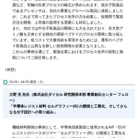
護など、究極の生産プロセスの確立が求められます。低分子医薬品
であるアレセンサは、当社の重要なグローバル製品に成長しました
が、これまで培ってきたプロセス化学の力を結集し、短期間で製造
方法を開発、上市後の急増する需要にも対応しました。
また、当社では中分子医薬品の開発にも力を入れており、非天然ア
ミノ酸を主体とする独自の環状ペプチドのプロセス開発に取り組ん
でいます。低コストで大量供給を実現するためには、通常のペプチ
ド医薬品とは異なる新しい技術開発が必要となりました。
これらの事例を通じて、製薬企業におけるプロセス化学の役割と挑
戦についてご紹介致します。
（休憩）
15:25～16:25 講演（３）
大野 充 先生（株式会社ダイセル 研究開発本部 事業創出センター フェロ
ー）
「半導体レジスト材料 セルグラフィー(R) の開発と工業化、そしてさら
なる分子設計への取り組み」
機能材料開発の事例として、半導体回路製造に使用されるArF・EUV
レジストのベースポリマー「セルグラフィー (R)」の開発と工業化を