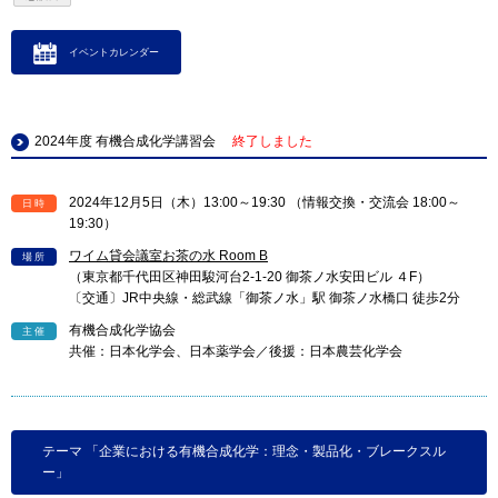
イベントカレンダー
2024年度 有機合成化学講習会
終了しました
2024年12月5日（木）13:00～19:30 （情報交換・交流会 18:00～
日時
19:30）
ワイム貸会議室お茶の水 Room B
場所
（東京都千代田区神田駿河台2-1-20 御茶ノ水安田ビル ４F）
〔交通〕JR中央線・総武線「御茶ノ水」駅 御茶ノ水橋口 徒歩2分
有機合成化学協会
主催
共催：日本化学会、日本薬学会／後援：日本農芸化学会
テーマ 「企業における有機合成化学：理念・製品化・ブレークスル
ー」