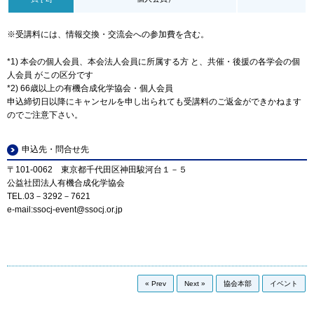
※受講料には、情報交換・交流会への参加費を含む。
*1) 本会の個人会員、本会法人会員に所属する方 と、共催・後援の各学会の個
人会員 がこの区分です
*2) 66歳以上の有機合成化学協会・個人会員
申込締切日以降にキャンセルを申し出られても受講料のご返金ができかねます
のでご注意下さい。
申込先・問合せ先
〒101-0062 東京都千代田区神田駿河台１－５
公益社団法人有機合成化学協会
TEL.03－3292－7621
e-mail:
ssocj-event
ssocj.or.jp
« Prev
Next »
協会本部
イベント