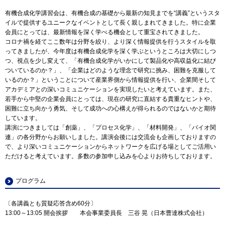
有機合成化学講習会は、有機合成の基礎から最新の知見までを“講義”というスタ
イルで提供するユニークなイベントとして長く親しまれてきました。特に企業
会員にとっては、最新情報を深く学べる機会として重宝されてきました。
コロナ禍を経てここ数年は分野を絞り、より深く情報提供を行うスタイルを取
ってきましたが、今年度は有機合成化学を深く学ぶというところは大切にしつ
つ、視点を少し変えて、「有機合成化学がいかにして製品化や高収益化に結び
ついているのか？」、「企業はどのような理念で研究に挑み、困難を克服して
いるのか？」ということについて産業界側から情報提供を行い、企業間そして
アカデミアとの深いコミュニケーションを実現したいと考えています。また、
若手から中堅の企業会員にとっては、現在の研究に直結する貴重なヒントや、
困難に立ち向かう勇気、そして成功への心構えが得られるのではないかと期待
しています。
講演につきましては「創薬」、「プロセス化学」、「材料開発」、「バイオ関
連」の各分野からお願いしました。講演会後には交流会も企画しておりますの
で、より深いコミュニケーションからネットワークを広げる場としてご活用い
ただけると考えています。多数の参加申し込みを心よりお待ちしております。
プログラム
〔各講義とも質疑応答含め60分〕
13:00～13:05 開会挨拶 本会事業委員長 三谷 晃（日本曹達株式会社）