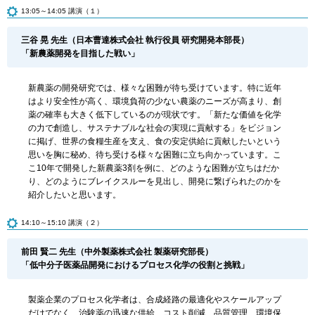
13:05～14:05 講演（１）
三谷 晃 先生（日本曹達株式会社 執行役員 研究開発本部長）
「新農薬開発を目指した戦い」
新農薬の開発研究では、様々な困難が待ち受けています。特に近年
はより安全性が高く、環境負荷の少ない農薬のニーズが高まり、創
薬の確率も大きく低下しているのが現状です。「新たな価値を化学
の力で創造し、サステナブルな社会の実現に貢献する」をビジョン
に掲げ、世界の食糧生産を支え、食の安定供給に貢献したいという
思いを胸に秘め、待ち受ける様々な困難に立ち向かっています。こ
こ10年で開発した新農薬3剤を例に、どのような困難が立ちはだか
り、どのようにブレイクスルーを見出し、開発に繋げられたのかを
紹介したいと思います。
14:10～15:10 講演（２）
前田 賢二 先生（中外製薬株式会社 製薬研究部長）
「低中分子医薬品開発におけるプロセス化学の役割と挑戦」
製薬企業のプロセス化学者は、合成経路の最適化やスケールアップ
だけでなく、治験薬の迅速な供給、コスト削減、品質管理、環境保