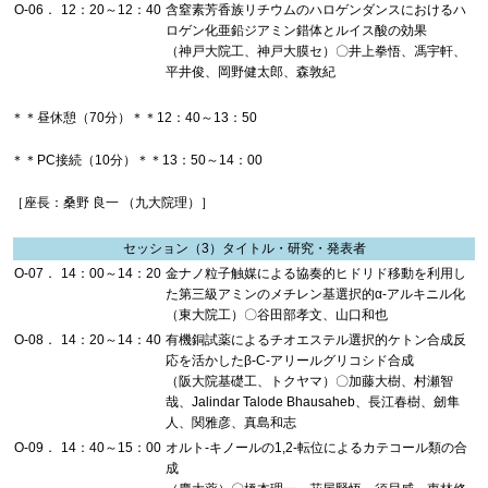
O-06．
12：20～12：40
含窒素芳香族リチウムのハロゲンダンスにおけるハ
ロゲン化亜鉛ジアミン錯体とルイス酸の効果
（神戸大院工、神戸大膜セ）〇井上拳悟、馮宇軒、
平井俊、岡野健太郎、森敦紀
＊＊昼休憩（70分）＊＊12：40～13：50
＊＊PC接続（10分）＊＊13：50～14：00
［座長：桑野 良一 （九大院理）］
セッション（3）タイトル・研究・発表者
O-07．
14：00～14：20
金ナノ粒子触媒による協奏的ヒドリド移動を利用し
た第三級アミンのメチレン基選択的α-アルキニル化
（東大院工）〇谷田部孝文、山口和也
O-08．
14：20～14：40
有機銅試薬によるチオエステル選択的ケトン合成反
応を活かしたβ-C-アリールグリコシド合成
（阪大院基礎工、トクヤマ）〇加藤大樹、村瀬智
哉、Jalindar Talode Bhausaheb、長江春樹、劒隼
人、関雅彦、真島和志
O-09．
14：40～15：00
オルト-キノールの1,2-転位によるカテコール類の合
成