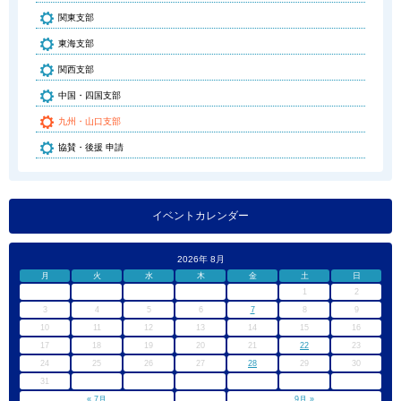
関東支部
東海支部
関西支部
中国・四国支部
九州・山口支部
協賛・後援 申請
イベントカレンダー
2026年 8月
月
火
水
木
金
土
日
1
2
3
4
5
6
7
8
9
10
11
12
13
14
15
16
17
18
19
20
21
22
23
24
25
26
27
28
29
30
31
« 7月
9月 »