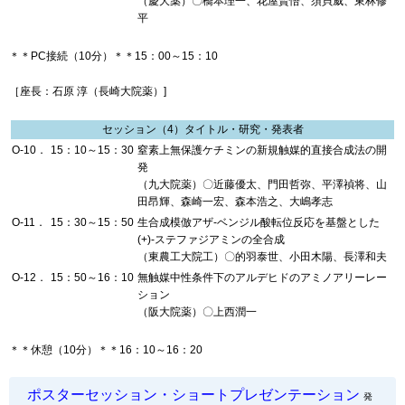
（慶大薬）〇橋本理一、花屋賢悟、須貝威、東林修
平
＊＊PC接続（10分）＊＊15：00～15：10
［座長：石原 淳（長崎大院薬）]
セッション（4）タイトル・研究・発表者
O-10．
15：10～15：30
窒素上無保護ケチミンの新規触媒的直接合成法の開
発
（九大院薬）〇近藤優太、門田哲弥、平澤禎将、山
田昂輝、森崎一宏、森本浩之、大嶋孝志
O-11．
15：30～15：50
生合成模倣アザ-ベンジル酸転位反応を基盤とした
(+)-ステファジアミンの全合成
（東農工大院工）〇的羽泰世、小田木陽、長澤和夫
O-12．
15：50～16：10
無触媒中性条件下のアルデヒドのアミノアリーレー
ション
（阪大院薬）〇上西潤一
＊＊休憩（10分）＊＊16：10～16：20
ポスターセッション・ショートプレゼンテーション
発