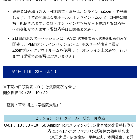
発表者は会場（九大・椎木講堂）またはオンライン（Zoom）で発表
します。全ての発表は会場ホールとオンライン（Zoom）に同時に映
写・配信されます。会場・オンラインどちらからも聴講と質疑応答
への参加ができます（質疑応答は口頭発表のみ）。
2日目のポスターセッションは、AMに現地発表者×現地参加者のみで
開催し、PMのオンラインセッションは、ポスター発表者全員が
Zoomブレイクアウトルームを使用し（＝オンライン上のみで）行い
ます（講堂での映写はございません）
第1日目【6月23日（水）】
※下記の口頭発表（Ｏ-）は質疑応答を含む
開会挨拶 10：25～10：30
［座長：草間 博之（学習院大理）]
セッション（1） タイトル・研究・発表者
O-01．
10：30～10：50
Ambiphilicホスフィン-ボラン化合物の光骨格転位反
応による1,4-ホスファボリン誘導体の効率的合成
（東工大理）伊藤龍好、平井宏典、本間優生、岩澤