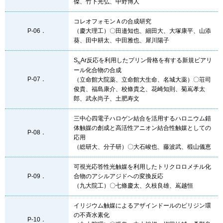
傑、竹下光弘、中野博人
コレオフォモンＡの合成研究
P-06．
（慶大理工）〇田邉知也、細田大、大塚康平、山添
葵、田中耕太、中田雅也、犀川陽子
S
Ar反応を利用したプリン骨格を有する新規ビアリ
N
ール化合物の合成
P-07．
（立命館大院薬、立命館大生命、名城大薬）〇荘司
俊貴、福島康介、校條貴之、花崎知則、菊嶌孝太
郎、武永尚子、土肥寿文
三中心四電子ハロゲン結合を活用するハロニウム錯
体触媒の創成と高活性アニオン結合性触媒としての
P-08．
応用
（総研大、分子研）〇大石峻也、藤波武、椴山儀恵
可視光応答性光触媒を利用したトリクロロメチル化
P-09．
合物のアシルアジドへの変換反応
（九大院工）〇七條慶太、久枝良雄、嶌越恒
イリジウム触媒によるアザインドールのピリジン環
の不斉水素化
P-10．