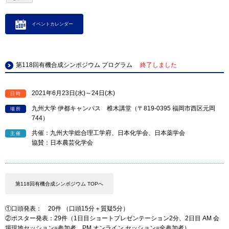
イベントカレンダー
第118回有機合成シンポジウム プログラム
終了しました
2021年6月23日(水)～24日(木)
日時
九州大学 伊都キャンパス 椎木講堂（〒819-0395 福岡市西区元岡
場所
744）
共催：九州大学総合理工学府、日本化学会、日本薬学会
主催
協賛：日本農芸化学会
第118回有機合成シンポジウム TOPへ
①口頭発表： 20件 （口頭15分＋質疑5分）
②ポスター発表：29件（1日目ショートプレゼンテーション2分、2日目 AM 会
場現地セッション=参加者、PM オンライン セッション=全参加者）