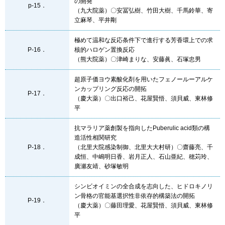
の開発
p-15．
（九大院薬）〇安冨弘樹、竹田大樹、千馬鈴華、寄
立麻琴、平井剛
極めて温和な反応条件下で進行する芳香環上での求
P-16．
核的ハロゲン置換反応
（熊大院薬）〇津崎まりな、安藤眞、石塚忠男
超原子価ヨウ素酸化剤を用いたフェノールーアルケ
ンカップリング反応の開拓
P-17．
（慶大薬）〇出口裕己、花屋賢悟、須貝威、東林修
平
抗マラリア薬創製を指向したPuberulic acid類の構
造活性相関研究
P-18．
（北里大院感染制御、北里大大村研）〇齋藤亮、千
成恒、中嶋明日香、岩月正人、石山亜紀、穂苅玲、
廣瀬友靖、砂塚敏明
シンビオイミンの全合成を志向した、ヒドロキノリ
ン骨格の官能基選択性非依存的構築法の開拓
P-19．
（慶大薬）〇藤田理愛、花屋賢悟、須貝威、東林修
平