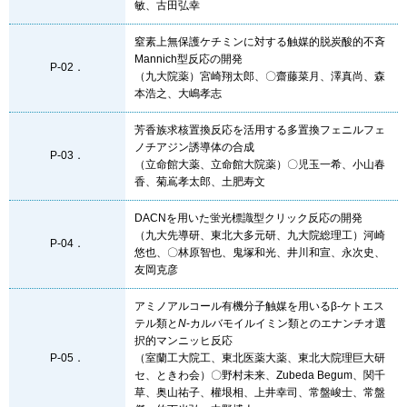
敏、古田弘幸
窒素上無保護ケチミンに対する触媒的脱炭酸的不斉
Mannich型反応の開発
P-02．
（九大院薬）宮崎翔太郎、〇齋藤菜月、澤真尚、森
本浩之、大嶋孝志
芳香族求核置換反応を活用する多置換フェニルフェ
ノチアジン誘導体の合成
P-03．
（立命館大薬、立命館大院薬）〇児玉一希、小山春
香、菊嶌孝太郎、土肥寿文
DACNを用いた蛍光標識型クリック反応の開発
（九大先導研、東北大多元研、九大院総理工）河崎
P-04．
悠也、〇林原智也、鬼塚和光、井川和宣、永次史、
友岡克彦
アミノアルコール有機分子触媒を用いるβ-ケトエス
テル類と
N
-カルバモイルイミン類とのエナンチオ選
択的マンニッヒ反応
P-05．
（室蘭工大院工、東北医薬大薬、東北大院理巨大研
セ、ときわ会）〇野村未来、Zubeda Begum、関千
草、奥山祐子、權垠相、上井幸司、常盤峻士、常盤