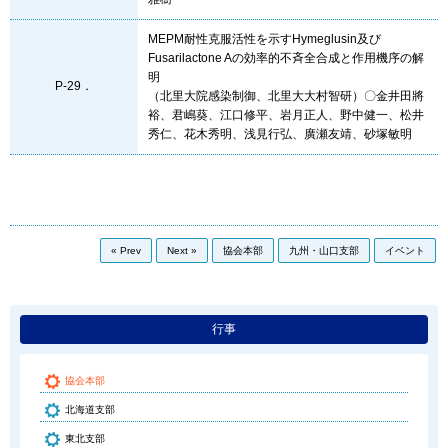
MEPM耐性克服活性を示すHymeglusin及び
Fusarilactone Aの効率的不斉全合成と作用機序の解
明
P-29．
（北里大院感染制御、北里大大村智研）〇金井田將
裕、君嶋葵、江口修平、岩月正人、野中健一、松井
秀仁、花木秀明、浅見行弘、廣瀬友靖、砂塚敏明
« Prev
Next »
協会本部
九州・山口支部
イベント
行事
協会本部
北海道支部
東北支部