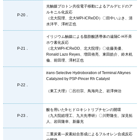
光触媒プロトン共役電子移動によるアルデヒドのア
ルキニル化反応
P-20．
（北大院理、北大WPI-ICReDD）〇田中いぶき、清
水洋平、澤村正也
イリジウム触媒による脂肪酸誘導体の遠隔C-H不斉
ホウ素化反応
P-21．
（北大WPI-ICReDD、北大院理）〇佐藤美優、
Ronald Lazo Reyes、増田侑亮、東田皓介、鈴木机
倫、前田理、澤村正也
trans
-Selective Hydroboration of Terminal Alkynes
Catalyzed by PSP-Pincer Rh Catalyst
P-22．
（東工大理）〇呂衍宗、鳥海尚之、岩澤伸治
酸を用いた9-ヒドロキシトリプチセンの開環
P-23．
（九大院総理工、九大先導研）〇川野隆生、深見拓
人、岩田隆幸、新藤充
二重炭素―炭素結合形成によるフルオレン合成反応
の開発