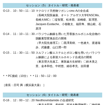
セッション（5） タイトル・研究・発表者
O-13．
10：50～11：10
マクロリド天然物ツガシンcmc-Aの全合成
（長崎大院医歯薬、オート アルザス大学ENSCMu、
長崎大MIC）〇堤智寛、松本萌、岩崎瞳、富澤慧、
Jacques Eustache、小嶺敬太、福田隼、畑山範、石
原淳
O-14．
11：10～11：30
パラジウム触媒を用いた芳香族カルボニル化合物の
脱酸素型変換反応の開発
（早大院先進理工）〇黒澤美樹、一色遼大、渡邉瑞
歩、武藤慶、山口潤一郎
O-15．
11：30～11：50
スルフィン酸エステルとボロン酸を用いたパラジウ
ム触媒による新規スルホキシド合成法の開発
（東京理大先進工、東医歯大生材研）〇鈴木美之
里、金本和也、中村悠、細谷孝充、吉田優
＊＊PC接続（10分）＊＊11：50～12：00
［座長：庄司 満（横浜薬大薬） ］
セッション（6）タイトル・研究・発表者
O-16．
12：00～12：20
Neothioviridamide の合成研究
（東北大院薬、産総研、筑波大数理物質）〇神代格