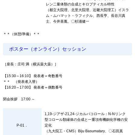
レン二量体類の合成とキロプティカル特性
（都立大院理、北里大院理、近畿大院理工）イスラ
ム・ムハマット・ラフィクル、西長亨、長谷川真
士、今井喜胤、〇杉浦健一
＊＊（休憩/準備）＊＊
ポスター（オンライン）セッション
［座長：庄司 満（横浜薬大薬）］
【15:30～16:10】 発表者＝奇数番号
＊＊ （発表者入替）
【16:20～17:00】 発表者＝偶数番号
閉会挨拶 17:00 ～
1,19-ジアザ-21,24-ジカルバコロール：N-Nリンク
型コロール類縁体の合成と一重項有機銅化学種の安
P-01．
定化
（九大院工・CMS）Biju Basumatary、〇石田真