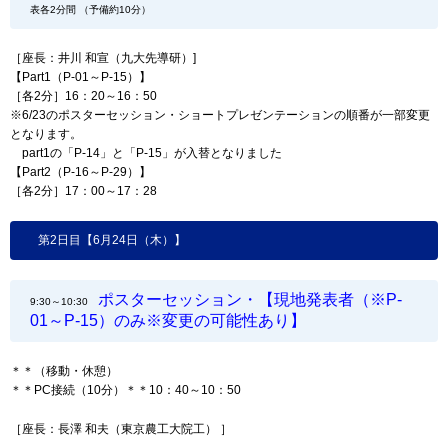
表各2分間 （予備約10分）
［座長：井川 和宣（九大先導研）]
【Part1（P-01～P-15）】
［各2分］16：20～16：50
※6/23のポスターセッション・ショートプレゼンテーションの順番が一部変更
となります。
part1の「P-14」と「P-15」が入替となりました
【Part2（P-16～P-29）】
［各2分］17：00～17：28
第2日目【6月24日（木）】
ポスターセッション・【現地発表者（※P-
9:30～10:30
01～P-15）のみ※変更の可能性あり】
＊＊（移動・休憩）
＊＊PC接続（10分）＊＊10：40～10：50
［座長：長澤 和夫（東京農工大院工） ］