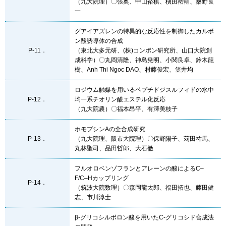
（九大院理）〇張奥、中山裕棋、槇田祐輔、桑野良
一
グアイアズレンの特異的な反応性を制御したカルボ
ン酸誘導体の合成
P-11．
（東北大多元研、(株)コンポン研究所、山口大院創
成科学）〇丸岡清隆、神島尭明、小関良卓、鈴木龍
樹、Anh Thi Ngoc DAO、村藤俊宏、笠井均
ロジウム触媒を用いるペプチドジスルフィドの水中
P-12．
均一系チオリン酸エステル化反応
（九大院農）〇福本昂平、有澤美枝子
ホモプシンAの全合成研究
P-13．
（九大院理、阪市大院理）〇保野陽子、苅田祐馬、
丸林聖司、品田哲郎、大石徹
フルオロベンゾフランとアレーンの酸によるC–
F/C–Hカップリング
P-14．
（筑波大院数理）〇森岡龍太郎、福田拓也、藤田健
志、市川淳士
β-グリコシルボロン酸を用いたC-グリコシド合成法