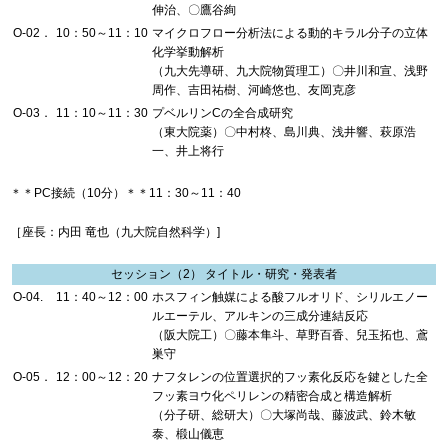
伸治、〇鷹谷絢
O-02．
10：50～11：10
マイクロフロー分析法による動的キラル分子の立体
化学挙動解析
（九大先導研、九大院物質理工）〇井川和宣、浅野
周作、吉田祐樹、河崎悠也、友岡克彦
O-03．
11：10～11：30
プベルリンCの全合成研究
（東大院薬）〇中村柊、島川典、浅井響、萩原浩
一、井上将行
＊＊PC接続（10分）＊＊11：30～11：40
［座長：内田 竜也（九大院自然科学）]
セッション（2） タイトル・研究・発表者
O-04.
11：40～12：00
ホスフィン触媒による酸フルオリド、シリルエノー
ルエーテル、アルキンの三成分連結反応
（阪大院工）〇藤本隼斗、草野百香、兒玉拓也、鳶
巣守
O-05．
12：00～12：20
ナフタレンの位置選択的フッ素化反応を鍵とした全
フッ素ヨウ化ペリレンの精密合成と構造解析
（分子研、総研大）〇大塚尚哉、藤波武、鈴木敏
泰、椴山儀恵