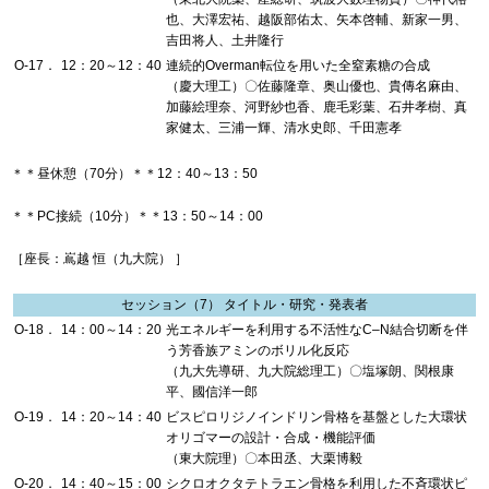
也、大澤宏祐、越阪部佑太、矢本啓輔、新家一男、
吉田将人、土井隆行
O-17．
12：20～12：40
連続的Overman転位を用いた全窒素糖の合成
（慶大理工）〇佐藤隆章、奥山優也、貴傳名麻由、
加藤絵理奈、河野紗也香、鹿毛彩葉、石井孝樹、真
家健太、三浦一輝、清水史郎、千田憲孝
＊＊昼休憩（70分）＊＊12：40～13：50
＊＊PC接続（10分）＊＊13：50～14：00
［座長：嶌越 恒（九大院） ］
セッション（7） タイトル・研究・発表者
O-18．
14：00～14：20
光エネルギーを利用する不活性なC–N結合切断を伴
う芳香族アミンのボリル化反応
（九大先導研、九大院総理工）〇塩塚朗、関根康
平、國信洋一郎
O-19．
14：20～14：40
ビスピロリジノインドリン骨格を基盤とした大環状
オリゴマーの設計・合成・機能評価
（東大院理）〇本田丞、大栗博毅
O-20．
14：40～15：00
シクロオクタテトラエン骨格を利用した不斉環状ピ