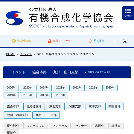
MENU
MailNews
English
会員マイページ
HOME
イベント
第118回有機合成シンポジウム プログラム
>
>
イベント - 協会本部 - 九州・山口支部
2021.06.23
–
24
2026年
2025年
2024年
2023年
2022年
2021年
2020年
2019年
2018年
2017年
2016年
協会本部
北海道支部
東北支部
関東支部
東海支部
関西支部
中国・四国支部
九州・山口支部
研究部会
シンポジウム
フォーラム
セミナー
講習会
講演会
懇談会