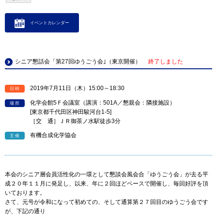
イベントカレンダー
シニア懇話会「第27回ゆうごう会｣（東京開催）
終了しました
2019年7月11日（木）15:00～18:30
日時
化学会館5Ｆ会議室（講演：501A／懇親会：隣接施設）
場所
[東京都千代田区神田駿河台1-5]
［交 通］ＪＲ御茶ノ水駅徒歩3分
有機合成化学協会
主催
本会のシニア層会員活性化の一環として懇談会風会合「ゆうごう会」が去る平
成２０年１１月に発足し、以来、年に２回ほどペースで開催し、毎回好評を頂
いております。
さて、元号が令和になって初めての、そして通算第２７回目のゆうごう会です
が、下記の通り