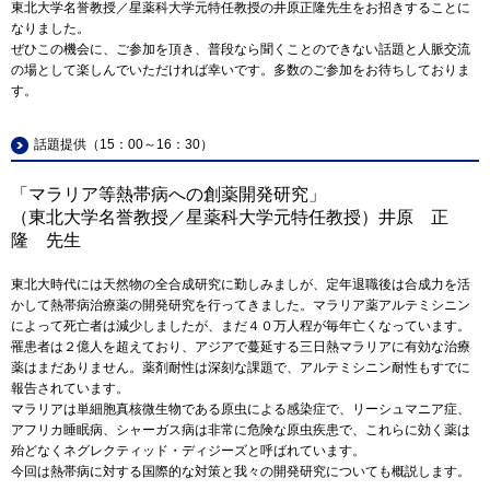
東北大学名誉教授／星薬科大学元特任教授の井原正隆先生をお招きすることに
なりました。
ぜひこの機会に、ご参加を頂き、普段なら聞くことのできない話題と人脈交流
の場として楽しんでいただければ幸いです。多数のご参加をお待ちしておりま
す。
話題提供（15：00～16：30）
「マラリア等熱帯病への創薬開発研究」
（東北大学名誉教授／星薬科大学元特任教授）井原 正
隆 先生
東北大時代には天然物の全合成研究に勤しみましが、定年退職後は合成力を活
かして熱帯病治療薬の開発研究を行ってきました。マラリア薬アルテミシニン
によって死亡者は減少しましたが、まだ４０万人程が毎年亡くなっています。
罹患者は２億人を超えており、アジアで蔓延する三日熱マラリアに有効な治療
薬はまだありません。薬剤耐性は深刻な課題で、アルテミシニン耐性もすでに
報告されています。
マラリアは単細胞真核微生物である原虫による感染症で、リーシュマニア症、
アフリカ睡眠病、シャーガス病は非常に危険な原虫疾患で、これらに効く薬は
殆どなくネグレクティッド・ディジーズと呼ばれています。
今回は熱帯病に対する国際的な対策と我々の開発研究についても概説します。