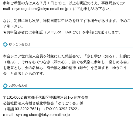
参加ご希望の方は来る７月１日までに、以上を明記のうえ、事務局あてにe-
mail（ syn.org.chem@tokyo.email.ne.jp ）にてお申し込み下さい。
なお、定員に達し次第、締切日前に申込みを終了する場合があります。予めご
了承下さい。
★お申込み者には参加証（メールor FAXにて）を事前にお送りします。
ゆうごう会とは
本会シニア世代個人会員を対象にした懇話会で、「少し学び（知る）、知的に
（遊ぶ）、それを心でつなぎ（和の心）、誰でも気楽に参加し、楽しめる会」
を趣旨とし、会の名称も、有合協と和の精神（融合）を意味する「ゆうごう
会」と命名したものです。
お問い合わせ
〒101-0062 東京都千代田区神田駿河台1-5 化学会館
公益社団法人有機合成化学協会「ゆうごう会」係
（電話 03-3292-7621）（FAX 03-3292-7622）
e-mail :
syn.org.chem
tokyo.email.ne.jp