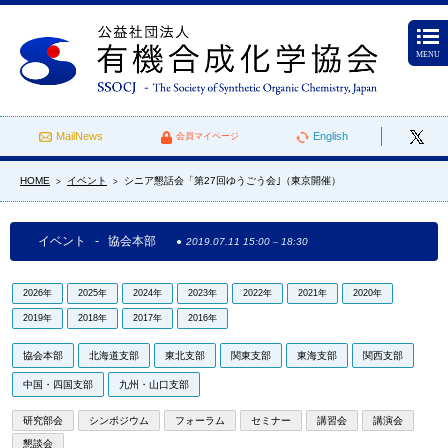
MENU
MailNews
English
会員マイページ
HOME
イベント
シニア懇話会「第27回ゆうごう会｣（東京開催）
>
>
イベント - 協会本部
2019.07.11 15:00
–
18:30
2026年
2025年
2024年
2023年
2022年
2021年
2020年
2019年
2018年
2017年
2016年
協会本部
北海道支部
東北支部
関東支部
東海支部
関西支部
中国・四国支部
九州・山口支部
研究部会
シンポジウム
フォーラム
セミナー
講習会
講演会
懇談会