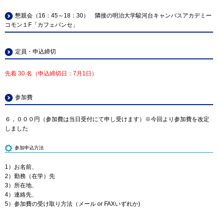
懇親会（16：45～18：30） 隣接の明治大学駿河台キャンパスアカデミー
コモン１F「カフェパンセ」
定員・申込締切
先着 30 名（申込締切日：7月1日）
参加費
６，０００円（参加費は当日受付にて申し受けます）※今回より参加費を改定
しました
参加申込方法
1）お名前、
2）勤務（在学）先
3）所在地、
4）連絡先、
5）参加費の受け取り方法（メール or FAXいずれか)