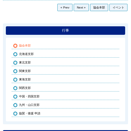
« Prev
Next »
協会本部
イベント
行事
協会本部
北海道支部
東北支部
関東支部
東海支部
関西支部
中国・四国支部
九州・山口支部
協賛・後援 申請