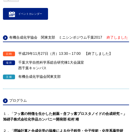
イベントカレンダー
有機合成化学協会 関東支部 ミニシンポジウム千葉2017
終了しました
平成29年11月27日（月）13:30～17:00 【終了しました】
日時
千葉大学自然科学系総合研究棟1大会議室
場所
西千葉キャンパス
有機合成化学協会関東支部
主催
プログラム
１．「
フッ素の特徴を生かした創薬－含フッ素プロスタノイドの合成研究－」
旭硝子株式会社化学品カンパニー開発部 松村 靖
２．「
理論計算と合成化学の協奏による分子科学・分子技術・化学系薬学研