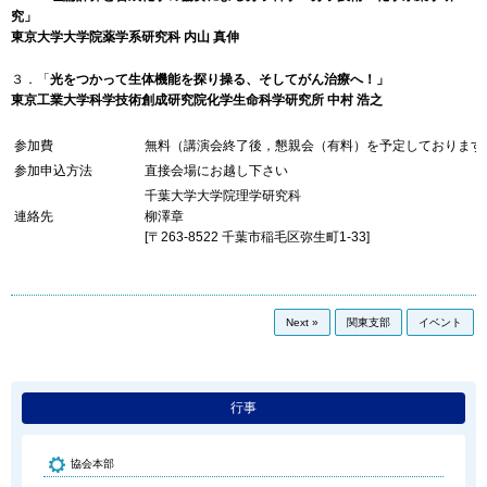
究」
東京大学大学院薬学系研究科 内山 真伸
３．「
光をつかって生体機能を探り操る、そしてがん治療へ！」
東京工業大学科学技術創成研究院化学生命科学研究所 中村 浩之
参加費
無料（講演会終了後，懇親会（有料）を予定しております
参加申込方法
直接会場にお越し下さい
千葉大学大学院理学研究科
連絡先
柳澤章
[〒263-8522 千葉市稲毛区弥生町1-33]
Next »
関東支部
イベント
行事
協会本部