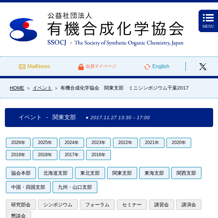
MENU
MailNews
English
会員マイページ
HOME
イベント
有機合成化学協会 関東支部 ミニシンポジウム千葉2017
>
>
イベント - 関東支部
2017.11.27 13:30
–
17:00
2026年
2025年
2024年
2023年
2022年
2021年
2020年
2019年
2018年
2017年
2016年
協会本部
北海道支部
東北支部
関東支部
東海支部
関西支部
中国・四国支部
九州・山口支部
研究部会
シンポジウム
フォーラム
セミナー
講習会
講演会
懇談会