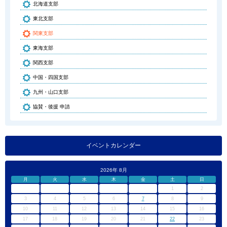
北海道支部
東北支部
関東支部
東海支部
関西支部
中国・四国支部
九州・山口支部
協賛・後援 申請
イベントカレンダー
2026年 8月
月
火
水
木
金
土
日
1
2
3
4
5
6
7
8
9
10
11
12
13
14
15
16
17
18
19
20
21
22
23