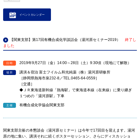
イベントカレンダー
【関東支部】第17回有機合成化学談話会（湯河原セミナー2019）
終了し
ました
2019年9月27日（金）14:00～28日（土）9:30頃（現地にて解散）
日時
講演＆宿泊 富士フイルム和光純薬（株）湯河原研修所
場所
［静岡県熱海市泉232-8／TEL.0465-64-0559］
［交通］
◆ＪＲ東海道新幹線「熱海駅」で東海道本線（在来線）に乗り継ぎ
１つめの「湯河原駅」下車
有機合成化学協会関東支部
主催
関東支部主催の本懇談会（湯河原セミナー）は今年で17回目を迎えます。湯河
原の地に集い、講演それに続くポスターセッション、さらにディスカッショ