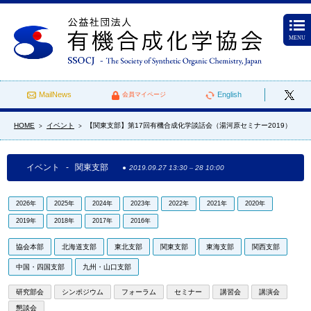
MENU
MailNews
English
会員マイページ
HOME
イベント
【関東支部】第17回有機合成化学談話会（湯河原セミナー2019）
>
>
イベント - 関東支部
2019.09.27 13:30
–
28 10:00
2026年
2025年
2024年
2023年
2022年
2021年
2020年
2019年
2018年
2017年
2016年
協会本部
北海道支部
東北支部
関東支部
東海支部
関西支部
中国・四国支部
九州・山口支部
研究部会
シンポジウム
フォーラム
セミナー
講習会
講演会
懇談会