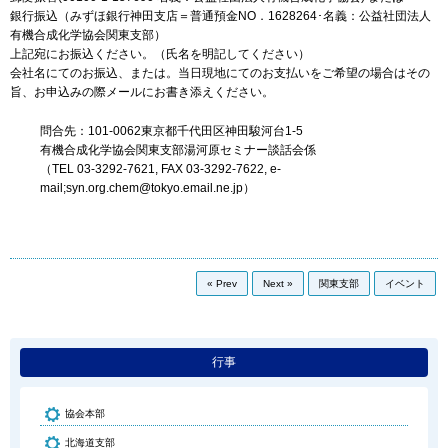
銀行振込（みずほ銀行神田支店＝普通預金NO．1628264･名義：公益社団法人
有機合成化学協会関東支部）
上記宛にお振込ください。（氏名を明記してください）
会社名にてのお振込、または。当日現地にてのお支払いをご希望の場合はその
旨、お申込みの際メールにお書き添えください。
問合先：101-0062東京都千代田区神田駿河台1-5
有機合成化学協会関東支部湯河原セミナー談話会係
（TEL 03-3292-7621, FAX 03-3292-7622, e-
mail;syn.org.chem@tokyo.email.ne.jp）
« Prev
Next »
関東支部
イベント
行事
協会本部
北海道支部