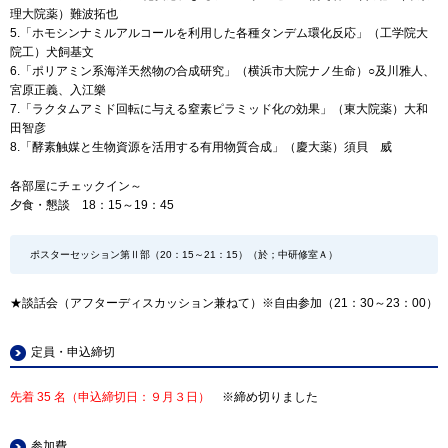
理大院薬）難波拓也
5.「ホモシンナミルアルコールを利用した各種タンデム環化反応」（工学院大
院工）犬飼基文
6.「ポリアミン系海洋天然物の合成研究」（横浜市大院ナノ生命）○及川雅人、
宮原正義、入江樂
7.「ラクタムアミド回転に与える窒素ピラミッド化の効果」（東大院薬）大和
田智彦
8.「酵素触媒と生物資源を活用する有用物質合成」（慶大薬）須貝 威
各部屋にチェックイン～
夕食・懇談 18：15～19：45
ポスターセッション第Ⅱ部（20：15～21：15）（於；中研修室Ａ）
★談話会（アフターディスカッション兼ねて）※自由参加（21：30～23：00）
定員・申込締切
先着 35 名（申込締切日：９月３日）
※締め切りました
参加費