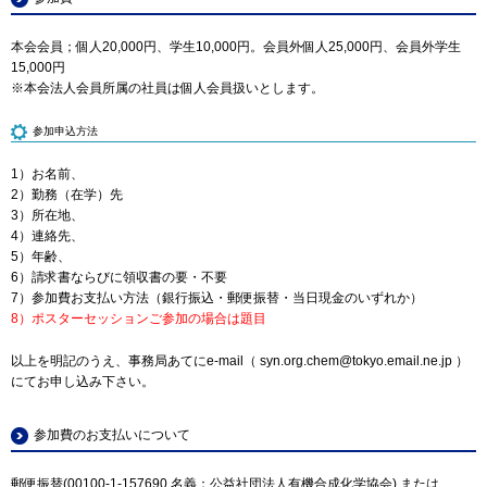
本会会員；個人20,000円、学生10,000円。会員外個人25,000円、会員外学生
15,000円
※本会法人会員所属の社員は個人会員扱いとします。
参加申込方法
1）お名前、
2）勤務（在学）先
3）所在地、
4）連絡先、
5）年齢、
6）請求書ならびに領収書の要・不要
7）参加費お支払い方法（銀行振込・郵便振替・当日現金のいずれか）
8）ポスターセッションご参加の場合は題目
以上を明記のうえ、事務局あてにe-mail（ syn.org.chem@tokyo.email.ne.jp ）
にてお申し込み下さい。
参加費のお支払いについて
郵便振替(00100-1-157690 名義：公益社団法人有機合成化学協会) または