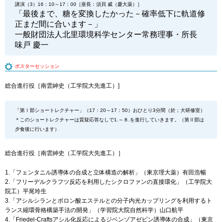
講演（3）16：10～17：00［座長：須貝 威（慶大薬）］
「最後まで、糖を変換したかった－確率低下に軌道修
正まだ間に合います－」
一般財団法人北里環境科学センター常務理事・所長
味戸 慶一
ポスターセッション
総合進行役［南雲紳史（工学院大先進工）]
「第Ⅰ部ショートレクチャー」（17：20～17：50）おひとり3分間（於；大研修室）
＊このショートレクチャーは質疑応答なしで1.～８.を進行していきます。（第Ⅱ部は
夕食後に行います）
総合進行役［南雲紳史（工学院大先進工）］
1.「フェンタニル誘導体の合成と立体構造の解析」（東京理大薬）有田浩暢
2.「フリーデルクラフツ反応を利用したシクロファンの直接環化」（工学院大
院工）平尾玲生
3.「アシルシランとボロン酸エステルとの分子内光カップリングを利用するト
ランス縮環骨格構築手法の開発」（学習院大院自然科学）山口航平
4.「Friedel-Craftsアシル化反応によるジベンゾアゼピン誘導体の合成」（東京