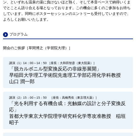
ン、といずれも温泉の湯に負けないほど熱く、そして本音ベースで納得いくま
でとことん語り合える場となっております。この機会に多くのご参加をお待ち
しています。同時にポスターセッションのエントリーも受付していますので、
よろしくお願いいたします。
プログラム
開会のご挨拶［草間博之（学習院大理）］
講演（1）14：00～14：50 ［座長：大和田智彦（東大院薬）］
「脱カルボニル型変換反応の非線形展開」
早稲田大学理工学術院先進理工学部応用化学科教授
山口 潤一郎
講演（2）15：00～15：50 ［座長：高橋秀依（東京理大薬）］
「光を利用する有機合成：光触媒の設計と分子変換反
応」
首都大学東京大学院理学研究科化学専攻准教授 稲垣
昭子