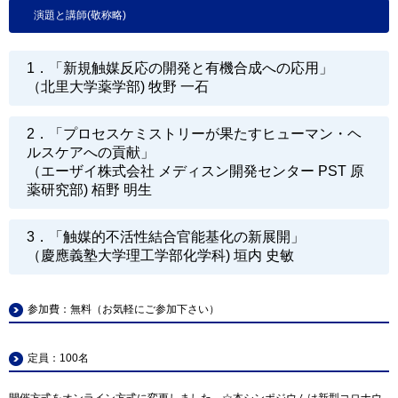
演題と講師(敬称略)
1．「新規触媒反応の開発と有機合成への応用」
（北里大学薬学部) 牧野 一石
2．「プロセスケミストリーが果たすヒューマン・ヘ
ルスケアへの貢献」
（エーザイ株式会社 メディスン開発センター PST 原
薬研究部) 栢野 明生
3．「触媒的不活性結合官能基化の新展開」
（慶應義塾大学理工学部化学科) 垣内 史敏
参加費：無料（お気軽にご参加下さい）
定員：100名
開催方式をオンライン方式に変更しました。
☆本シンポジウムは新型コロナウ