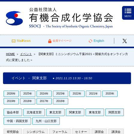
MENU
MailNews
English
会員マイページ
HOME
イベント
【関東支部】ミニシンポジウム千葉2021＜開催方式をオンライン方
>
>
式に変更しました＞
イベント - 関東支部
2021.11.15 13:30
–
16:50
2026年
2025年
2024年
2023年
2022年
2021年
2020年
2019年
2018年
2017年
2016年
協会本部
北海道支部
東北支部
関東支部
東海支部
関西支部
中国・四国支部
九州・山口支部
研究部会
シンポジウム
フォーラム
セミナー
講習会
講演会