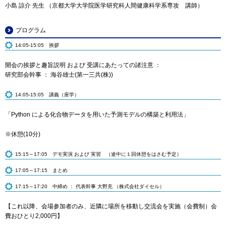
小島 諒介 先生 （京都大学大学院医学研究科人間健康科学系専攻 講師）
プログラム
14:05-15:05 挨拶
開会の挨拶と趣旨説明 および 受講にあたっての諸注意 ：
研究部会幹事 ： 海谷雄士(第一三共(株))
14:05-15:05 講義（座学）
「Python による化合物データを用いた予測モデルの構築と利用法」
※休憩(10分)
15:15～17:05 デモ実演 および 実習 （途中に１回休憩をはさむ予定）
17:05～17:15 まとめ
17:15～17:20 中締め ： 代表幹事 大野充 （株式会社ダイセル）
【これ以降、会場参加者のみ、近隣に場所を移動し交流会を実施（会費制）会
費おひとり2,000円】