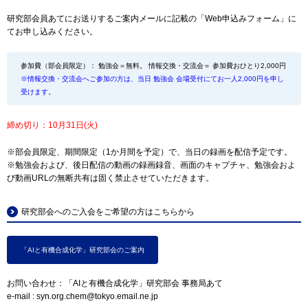
研究部会員あてにお送りするご案内メールに記載の「Web申込みフォーム」に
てお申し込みください。
参加費（部会員限定）： 勉強会＝無料。 情報交換・交流会＝ 参加費おひとり2,000円
※情報交換・交流会へご参加の方は、当日 勉強会 会場受付にてお一人2,000円を申し
受けます。
締め切り：10月31日(火)
※部会員限定、期間限定（1か月間を予定）で、当日の録画を配信予定です。
※勉強会および、後日配信の動画の録画録音、画面のキャプチャ、勉強会およ
び動画URLの無断共有は固く禁止させていただきます。
研究部会へのご入会をご希望の方はこちらから
「AIと有機合成化学」研究部会のご案内
お問い合わせ：「AIと有機合成化学」研究部会 事務局あて
e-mail : syn.org.chem@tokyo.email.ne.jp