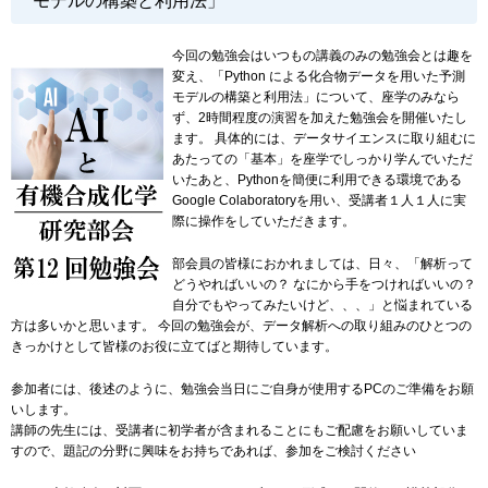
モデルの構築と利用法」
今回の勉強会はいつもの講義のみの勉強会とは趣を
変え、「Python による化合物データを用いた予測
モデルの構築と利用法」について、座学のみなら
ず、2時間程度の演習を加えた勉強会を開催いたし
ます。 具体的には、データサイエンスに取り組むに
あたっての「基本」を座学でしっかり学んでいただ
いたあと、Pythonを簡便に利用できる環境である
Google Colaboratoryを用い、受講者１人１人に実
際に操作をしていただきます。
部会員の皆様におかれましては、日々、「解析って
どうやればいいの？ なにから手をつければいいの？
自分でもやってみたいけど、、、」と悩まれている
方は多いかと思います。 今回の勉強会が、データ解析への取り組みのひとつの
きっかけとして皆様のお役に立てばと期待しています。
参加者には、後述のように、勉強会当日にご自身が使用するPCのご準備をお願
いします。
講師の先生には、受講者に初学者が含まれることにもご配慮をお願いしていま
すので、題記の分野に興味をお持ちであれば、参加をご検討ください