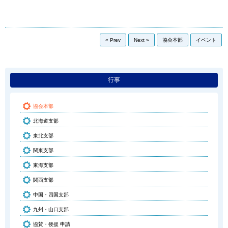
« Prev
Next »
協会本部
イベント
行事
協会本部
北海道支部
東北支部
関東支部
東海支部
関西支部
中国・四国支部
九州・山口支部
協賛・後援 申請