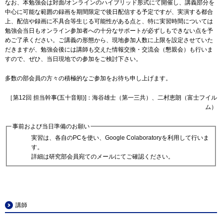
なお、本勉強会は対面/オンラインのハイブリッド形式にて開催し、講義部分を
中心に可能な範囲の録画を期間限定で後日配信する予定ですが、実演する都合
上、配信や録画に不具合等生じる可能性がある点と、特に実習時間については
勉強会当日もオンライン参加者への十分なサポートが必ずしもできない点を予
めご了承ください。ご講義の形態から、現地参加人数に上限を設定させていた
だきますが、勉強会後には講師も交えた情報交換・交流会（懇親会）も行いま
すので、ぜひ、当日現地での参加をご検討下さい。
多数の部会員の方々の積極的なご参加をお待ち申し上げます。
［第12回 担当幹事(五十音順)]：海谷雄士（第一三共）、二村恵朗（富士フイル
ム）
事前および当日準備のお願い
実習は、各自のPCを使い、Google Colaboratoryを利用して行いま
す。
詳細は研究部会員宛てのメールにてご確認ください。
講師