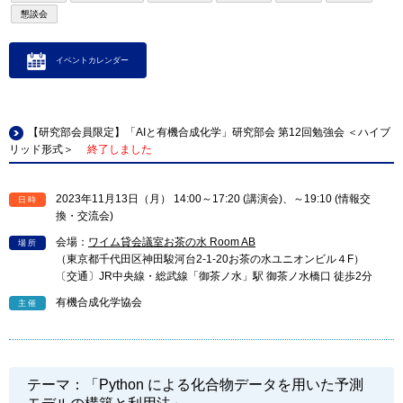
懇談会
イベントカレンダー
【研究部会員限定】「AIと有機合成化学」研究部会 第12回勉強会 ＜ハイブ
リッド形式＞
終了しました
2023年11月13日（月） 14:00～17:20 (講演会)、～19:10 (情報交
日時
換・交流会)
会場：
ワイム貸会議室お茶の水 Room AB
場所
（東京都千代田区神田駿河台2-1-20お茶の水ユニオンビル４F）
〔交通〕JR中央線・総武線「御茶ノ水」駅 御茶ノ水橋口 徒歩2分
有機合成化学協会
主催
テーマ：「Python による化合物データを用いた予測