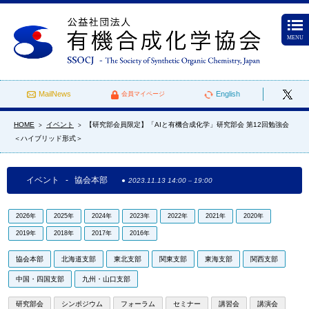
MENU
MailNews
English
会員マイページ
HOME
イベント
【研究部会員限定】「AIと有機合成化学」研究部会 第12回勉強会
>
>
＜ハイブリッド形式＞
イベント - 協会本部
2023.11.13 14:00
–
19:00
2026年
2025年
2024年
2023年
2022年
2021年
2020年
2019年
2018年
2017年
2016年
協会本部
北海道支部
東北支部
関東支部
東海支部
関西支部
中国・四国支部
九州・山口支部
研究部会
シンポジウム
フォーラム
セミナー
講習会
講演会