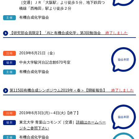
［交通］ＪＲ「大阪駅」より徒歩５分、地下鉄四つ
橋線「西梅田」駅より徒歩２分
有機合成化学協会
主催
【研究部会員限定】「AIと有機合成化学」第3回勉強会
終了しました
2019年6月21日（金）
日時
協会本部
中央大学駿河台記念館670号室
場所
有機合成化学協会
主催
第115回有機合成シンポジウム2019年＜春＞【開催報告】
終了しました
2019年6月3日(月)～4日(火)【終了】
日時
協会本部
東北大学 青葉山コモンズ［交通］
詳細はホームペー
場所
ジをご参照下さい
有機合成化学協会
主催