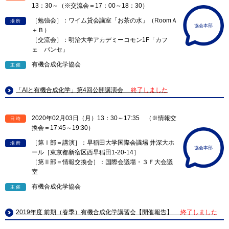
13：30～（※交流会＝17：00～18：30）
［勉強会］：ワイム貸会議室「お茶の水」（RoomＡ
場所
協会本部
＋Ｂ）
［交流会］：明治大学アカデミーコモン1F「カフ
ェ パンセ」
有機合成化学協会
主催
「AIと有機合成化学」第4回公開講演会
終了しました
2020年02月03日（月）13：30～17:35 （※情報交
日時
換会＝17:45～19:30）
［第Ⅰ部＝講演］：早稲田大学国際会議場 井深大ホ
場所
協会本部
ール［東京都新宿区西早稲田1-20-14］
［第Ⅱ部＝情報交換会］：国際会議場・３Ｆ大会議
室
有機合成化学協会
主催
2019年度 前期（春季）有機合成化学講習会【開催報告】
終了しました