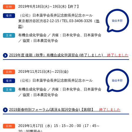
2019年6月18日(火)～19日(水)【終了】
日時
（公社）日本薬学会長井記念館長井記念ホール
場所
東京都渋谷区渋谷2-12-15 / TEL.03-3406-3326（
地
協会本部
図
）
有機合成化学協会 ／ 共催：日本化学会、日本薬学会
主催
／ 協賛：日本農芸化学会
2019年度 後期（秋季）有機合成化学講習会 (終了しました)
終了しました
2019年11月21日(木)～22日(金)
日時
（公社）日本薬学会長井記念館長井記念ホール
協会本部
場所
有機合成化学協会 ／ 共催：日本化学会、日本薬学会
主催
／ 協賛：日本農芸化学会
2019新春特別フォーラム(講演＆賀詞交換会)【第I部】
終了しました
2019年1月17日（水）15：15～20：00（17：45～
日時
20：00懇親会）