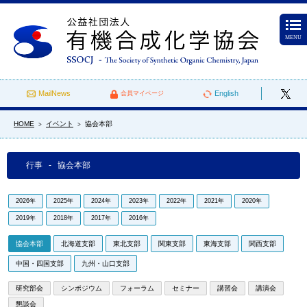
MENU
MailNews
English
会員マイページ
HOME
イベント
協会本部
>
>
行事 - 協会本部
2026年
2025年
2024年
2023年
2022年
2021年
2020年
2019年
2018年
2017年
2016年
協会本部
北海道支部
東北支部
関東支部
東海支部
関西支部
中国・四国支部
九州・山口支部
研究部会
シンポジウム
フォーラム
セミナー
講習会
講演会
懇談会