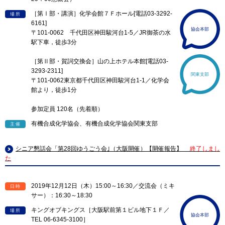
［第Ⅰ部・講演］化学会館７Ｆホール[電話03-3292-
場所
6161]
協会本部
〒101-0062 千代田区神田駿河台1-5／JR御茶の水
駅下車，徒歩3分
［第Ⅱ部・賀詞交換会］山の上ホテル本館[電話03-
3293-2311]
関東支部
〒101-0062東京都千代田区神田駿河台1-1／化学会
館より，徒歩1分
参加定員 120名（先着順）
有機合成化学協会、有機合成化学協会関東支部
主催
シニア懇話会「第28回ゆうごう会｣（大阪開催）【開催報告】
終了しまし
た
2019年12月12日（木）15:00～16:30／交流会（ミキ
日時
サー）：16:30～18:30
キングオブキングス［大阪駅前第１ビル地下１Ｆ／
場所
協会本部
TEL 06-6345-3100］