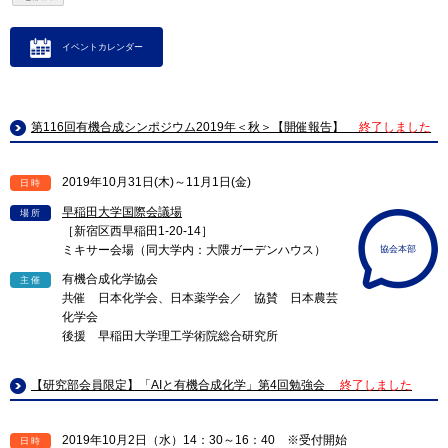
イベントカレンダー
第116回有機合成シンポジウム2019年＜秋＞【開催報告】
終了しました
2019年10月31日(木)～11月1日(金)
日時
早稲田大学国際会議場
場所
［新宿区西早稲田1-20-14］
ミキサー会場（同大学内：大隈ガーデンハウス）
協会本部
有機合成化学協会
主催
共催 日本化学会、日本薬学会／ 協賛 日本農芸
化学会
後援 早稲田大学理工学術院総合研究所
【研究部会員限定】「AIと有機合成化学」第4回勉強会
終了しました
2019年10月2日（水）14：30～16：40 ※受付開始
日時