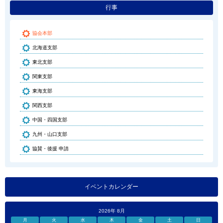
行事
協会本部
北海道支部
東北支部
関東支部
東海支部
関西支部
中国・四国支部
九州・山口支部
協賛・後援 申請
イベントカレンダー
2026年 8月
月
火
水
木
金
土
日