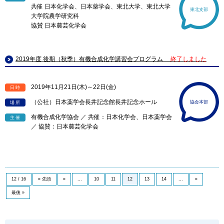
共催 日本化学会、日本薬学会、東北大学、東北大学
東北支部
大学院農学研究科
協賛 日本農芸化学会
2019年度 後期（秋季）有機合成化学講習会プログラム
終了しました
2019年11月21日(木)～22日(金)
日時
（公社）日本薬学会長井記念館長井記念ホール
協会本部
場所
有機合成化学協会 ／ 共催：日本化学会、日本薬学会
主催
／ 協賛：日本農芸化学会
12 / 16
« 先頭
«
...
10
11
12
13
14
...
»
最後 »