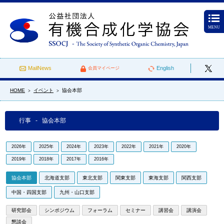
MENU
MailNews
English
会員マイページ
HOME
イベント
協会本部
>
>
行事 - 協会本部
2026年
2025年
2024年
2023年
2022年
2021年
2020年
2019年
2018年
2017年
2016年
協会本部
北海道支部
東北支部
関東支部
東海支部
関西支部
中国・四国支部
九州・山口支部
研究部会
シンポジウム
フォーラム
セミナー
講習会
講演会
懇談会