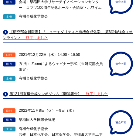
会場：早稲田大学リサーチイノベーションセンタ
協会本部
場所
ー コマツ100周年記念ホール・会議室・ホワイエ
有機合成化学協会
主催
【研究部会員限定】「ニューモダリティと有機合成化学」 第6回勉強会＜オ
ンライン＞
終了しました
2021年12月22日（水）14:00～16:50
日時
方 法： Zoomによるウェビナー形式（※研究部会員
協会本部
場所
限定）
有機合成化学協会
主催
第121回有機合成シンポジウム【開催報告】
終了しました
2022年11月8日（火）～9日（水）
日時
早稲田大学国際会議場
場所
協会本部
有機合成化学協会
主催
共催 日本化学会、日本薬学会、早稲田大学理工学