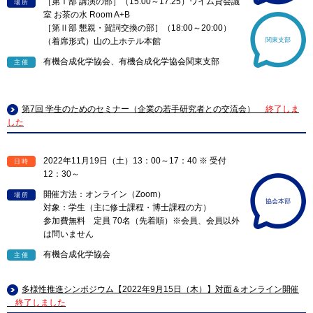
［第Ⅰ部 講演の部］（15:00～17:25）ワイム貸会議
場所
室 お茶の水 Room A+B
［第Ⅱ部 懇親・賀詞交換の部］（18:00～20:00）
（着席形式）山の上ホテル本館
関東支部
有機合成化学協会、有機合成化学協会関東支部
主催
第7回 学生のためのセミナー（企業の若手研究者との交流会）
終了しま
した
2022年11月19日（土）13：00～17：40 ※ 受付
日時
12：30～
開催方法：オンライン（Zoom）
場所
協会本部
対象：学生（主に修士課程・博士課程の方）
参加費無料 定員 70名（先着順）※会員、会員以外
は問いません
有機合成化学協会
主催
多様性推進シンポジウム【2022年9月15日（木）】対面＆オンライン開催
終了しました