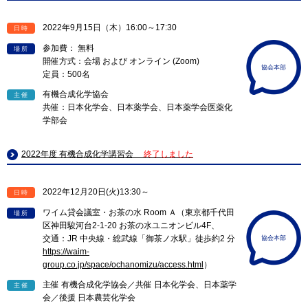
2022年9月15日（木）16:00～17:30
日時
参加費： 無料
場所
開催方式：会場 および オンライン (Zoom)
協会本部
定員：500名
有機合成化学協会
主催
共催：日本化学会、日本薬学会、日本薬学会医薬化
学部会
2022年度 有機合成化学講習会
終了しました
2022年12月20日(火)13:30～
日時
ワイム貸会議室・お茶の水 Room Ａ（東京都千代田
場所
区神田駿河台2-1-20 お茶の水ユニオンビル4F、
交通：JR 中央線・総武線「御茶ノ水駅」徒歩約2 分
協会本部
https://waim-
group.co.jp/space/ochanomizu/access.html
）
主催 有機合成化学協会／共催 日本化学会、日本薬学
主催
会／後援 日本農芸化学会