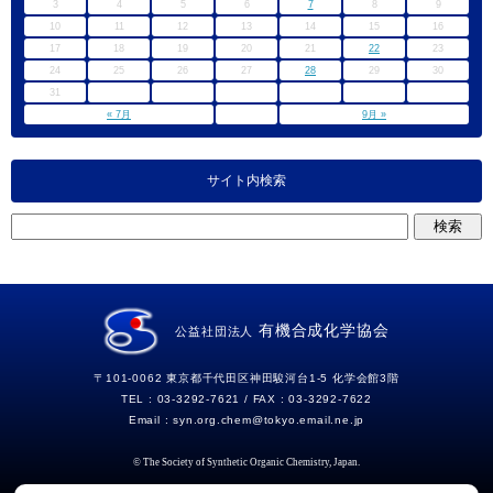
3
4
5
6
7
8
9
10
11
12
13
14
15
16
17
18
19
20
21
22
23
24
25
26
27
28
29
30
31
« 7月
9月 »
サイト内検索
有機合成化学協会
公益社団法人
〒101-0062 東京都千代田区神田駿河台1-5 化学会館3階
TEL : 03-3292-7621 / FAX : 03-3292-7622
Email :
syn.org.chem
tokyo.email.ne.jp
© The Society of Synthetic Organic Chemistry, Japan.