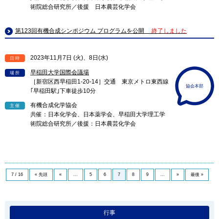
術院総合研究所／後援 日本農芸化学会
第123回有機合成シンポジウム プログラムを公開
終了しました
2023年11月7日 (火)、8日(水)
日時
早稲田大学国際会議場
場所
［新宿区西早稲田1-20-14］交通 東京メトロ東西線
協会本部
｢早稲田駅｣下車徒歩10分
有機合成化学協会
主催
共催：日本化学会、日本薬学会、早稲田大学理工学
術院総合研究所／後援：日本農芸化学会
7 / 16
« 先頭
«
...
5
6
7
8
9
...
»
最後 »
行事