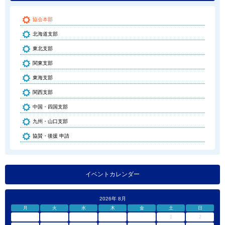
協会本部
北海道支部
東北支部
関東支部
東海支部
関西支部
中国・四国支部
九州・山口支部
協賛・後援 申請
イベントカレンダー
2026年 8月
月
火
水
木
金
土
日
1
2