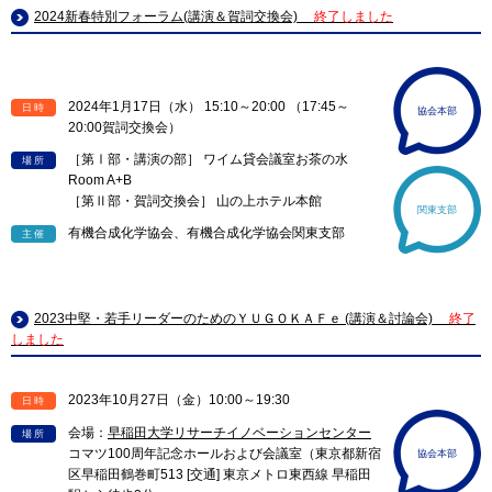
2024新春特別フォーラム(講演＆賀詞交換会)
終了しました
2024年1月17日（水） 15:10～20:00 （17:45～
日時
協会本部
20:00賀詞交換会）
［第Ⅰ部・講演の部］ ワイム貸会議室お茶の水
場所
Room A+B
［第Ⅱ部・賀詞交換会］ 山の上ホテル本館
関東支部
有機合成化学協会、有機合成化学協会関東支部
主催
2023中堅・若手リーダーのためのＹＵＧＯＫＡＦｅ (講演＆討論会)
終了
しました
2023年10月27日（金）10:00～19:30
日時
会場：
早稲田大学リサーチイノベーションセンター
場所
コマツ100周年記念ホールおよび会議室（東京都新宿
協会本部
区早稲田鶴巻町513 [交通] 東京メトロ東西線 早稲田