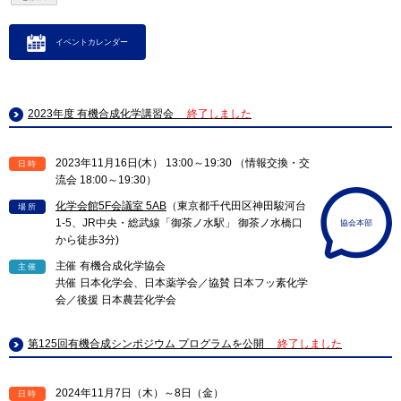
イベントカレンダー
2023年度 有機合成化学講習会
終了しました
2023年11月16日(木） 13:00～19:30 （情報交換・交
日時
流会 18:00～19:30）
化学会館5F会議室 5AB
（東京都千代田区神田駿河台
場所
1-5、JR中央・総武線「御茶ノ水駅」 御茶ノ水橋口
協会本部
から徒歩3分)
主催 有機合成化学協会
主催
共催 日本化学会、日本薬学会／協賛 日本フッ素化学
会／後援 日本農芸化学会
第125回有機合成シンポジウム プログラムを公開
終了しました
2024年11月7日（木）～8日（金）
日時