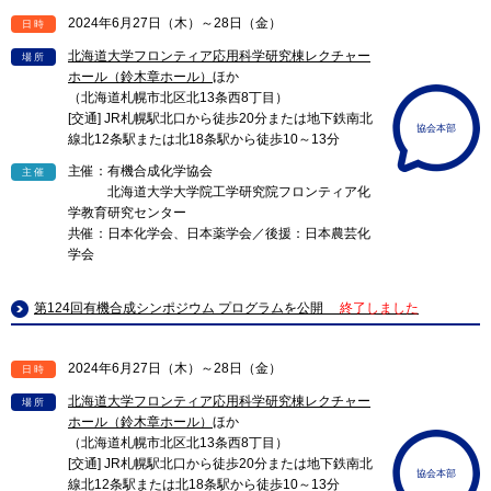
2024年6月27日（木）～28日（金）
日時
北海道大学フロンティア応用科学研究棟レクチャー
場所
ホール（鈴木章ホール）
ほか
（北海道札幌市北区北13条西8丁目）
[交通] JR札幌駅北口から徒歩20分または地下鉄南北
協会本部
線北12条駅または北18条駅から徒歩10～13分
主催：有機合成化学協会
主催
北海道大学大学院工学研究院フロンティア化
学教育研究センター
共催：日本化学会、日本薬学会／後援：日本農芸化
学会
第124回有機合成シンポジウム プログラムを公開
終了しました
2024年6月27日（木）～28日（金）
日時
北海道大学フロンティア応用科学研究棟レクチャー
場所
ホール（鈴木章ホール）
ほか
（北海道札幌市北区北13条西8丁目）
[交通] JR札幌駅北口から徒歩20分または地下鉄南北
協会本部
線北12条駅または北18条駅から徒歩10～13分