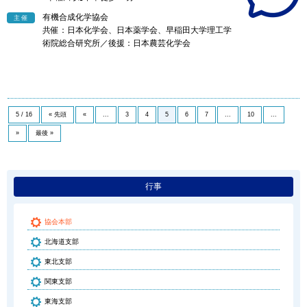
有機合成化学協会
主催
共催：日本化学会、日本薬学会、早稲田大学理工学
術院総合研究所／後援：日本農芸化学会
5 / 16
« 先頭
«
...
3
4
5
6
7
...
10
...
»
最後 »
行事
協会本部
北海道支部
東北支部
関東支部
東海支部