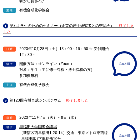
駅から徒歩3分
有機合成化学協会
主催
第8回 学生のためのセミナー（企業の若手研究者との交流会）
終了しま
した
2023年10月28日（土）13：00～16：50 ※ 受付開始
日時
12：30～
開催方法：オンライン（Zoom）
協会本部
場所
対象：学生（主に修士課程・博士課程の方）
参加費無料
有機合成化学協会
主催
第123回有機合成シンポジウム
終了しました
2023年11月7日（火）～8日（水）
日時
早稲田大学国際会議場
場所
［新宿区西早稲田1-20-14］交通 東京メトロ東西線
協会本部
｢早稲田駅｣下車徒歩10分