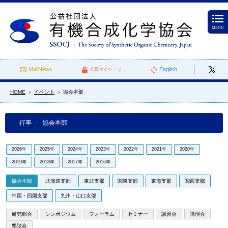
MENU
MailNews
English
会員マイページ
HOME
イベント
協会本部
>
>
行事 - 協会本部
2026年
2025年
2024年
2023年
2022年
2021年
2020年
2019年
2018年
2017年
2016年
協会本部
北海道支部
東北支部
関東支部
東海支部
関西支部
中国・四国支部
九州・山口支部
研究部会
シンポジウム
フォーラム
セミナー
講習会
講演会
懇談会